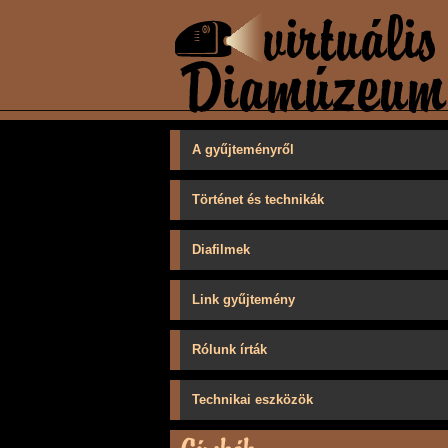
A gyűjteményről
Történet és technikák
Diafilmek
Link gyűjtemény
Rólunk írták
Technikai eszközök