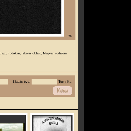
/66
trajz, Irodalom, Iskolai, oktató, Magyar irodalom
Kiadás éve:
Technika: