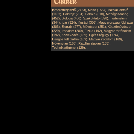
,
,
Ismeretterjesztő (2723)
Mese (1554)
Iskolai, oktató
,
,
,
(1163)
Földrajz (751)
Politika (610)
Mezőgazdaság
,
,
,
(452)
Biológia (450)
Szakoktató (398)
Történelem
,
,
,
(344)
Ipar (324)
Ifjúsági (308)
Magyarország földrajza
,
,
,
(303)
Életrajz (277)
Művészet (251)
Képzőművészet
,
,
,
(229)
Irodalom (200)
Fizika (192)
Magyar történelem
,
,
,
(192)
Közlekedés (189)
Egészségügy (174)
,
,
Hangosított diafilm (169)
Magyar irodalom (169)
,
,
Növénytan (168)
Rajzfilm alapján (133)
,
Technikatörténet (129)
...