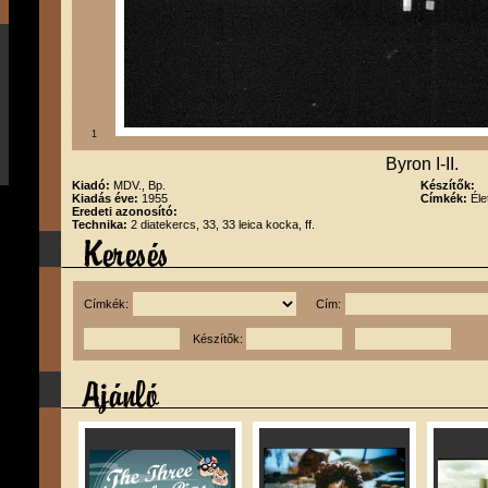
1
Byron I-II.
Kiadó:
MDV., Bp.
Készítők:
Kiadás éve:
1955
Címkék:
Éle
Eredeti azonosító:
Technika:
2 diatekercs, 33, 33 leica kocka, ff.
Címkék:
Cím:
Készítők: