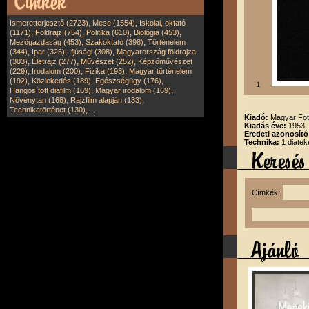
,
,
Ismeretterjesztő (2723)
Mese (1554)
Iskolai, oktató
,
,
,
,
(1171)
Földrajz (754)
Politika (610)
Biológia (453)
,
,
Mezőgazdaság (453)
Szakoktató (398)
Történelem
,
,
,
(344)
Ipar (325)
Ifjúsági (308)
Magyarország földrajza
,
,
,
(303)
Életrajz (277)
Művészet (252)
Képzőművészet
,
,
,
(229)
Irodalom (200)
Fizika (193)
Magyar történelem
,
,
,
(192)
Közlekedés (189)
Egészségügy (176)
1
,
,
Hangosított diafilm (169)
Magyar irodalom (169)
,
,
Növénytan (168)
Rajzfilm alapján (133)
,
Technikatörténet (130)
...
Kiadó:
Magyar Fot
Kiadás éve:
1953
Eredeti azonosító
Technika:
1 diatek
Címkék: