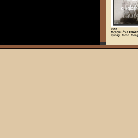
1955
Menekülés a kalózh
Ifjúsági, Mese, Mozg