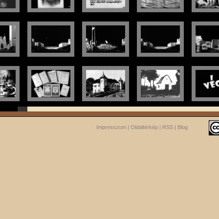
Impresszum
|
Oldaltérkép
|
RSS
|
Blog