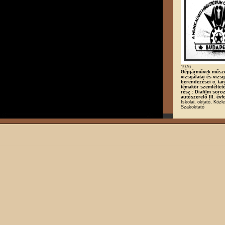
1976
Gépjárművek műsz
vizsgálatai és vizs
berendezései c. tan
témakör szemlélteté
rész : Diafilm soroz
autószerelő III. év
Iskolai, oktató, Közl
Szakoktató