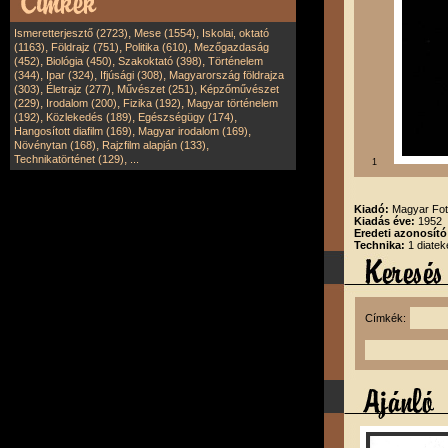
,
,
Ismeretterjesztő (2723)
Mese (1554)
Iskolai, oktató
,
,
,
(1163)
Földrajz (751)
Politika (610)
Mezőgazdaság
,
,
,
(452)
Biológia (450)
Szakoktató (398)
Történelem
,
,
,
(344)
Ipar (324)
Ifjúsági (308)
Magyarország földrajza
,
,
,
(303)
Életrajz (277)
Művészet (251)
Képzőművészet
,
,
,
(229)
Irodalom (200)
Fizika (192)
Magyar történelem
,
,
,
(192)
Közlekedés (189)
Egészségügy (174)
,
,
Hangosított diafilm (169)
Magyar irodalom (169)
,
,
Növénytan (168)
Rajzfilm alapján (133)
,
Technikatörténet (129)
...
1
Kiadó:
Magyar Fot
Kiadás éve:
1952
Eredeti azonosító
Technika:
1 diatek
Címkék: