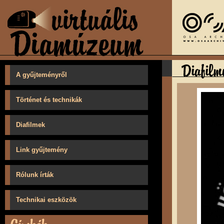
A gyűjteményről
Történet és technikák
Diafilmek
Link gyűjtemény
Rólunk írták
Technikai eszközök