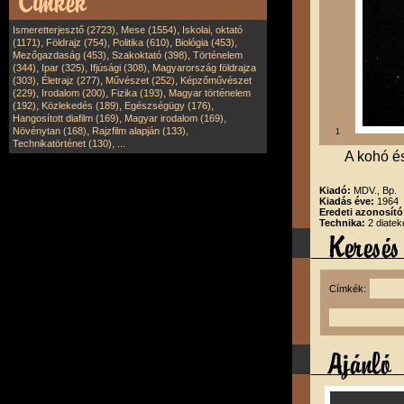
,
,
Ismeretterjesztő (2723)
Mese (1554)
Iskolai, oktató
,
,
,
,
(1171)
Földrajz (754)
Politika (610)
Biológia (453)
,
,
Mezőgazdaság (453)
Szakoktató (398)
Történelem
,
,
,
(344)
Ipar (325)
Ifjúsági (308)
Magyarország földrajza
,
,
,
(303)
Életrajz (277)
Művészet (252)
Képzőművészet
,
,
,
(229)
Irodalom (200)
Fizika (193)
Magyar történelem
,
,
,
(192)
Közlekedés (189)
Egészségügy (176)
,
,
Hangosított diafilm (169)
Magyar irodalom (169)
,
,
Növénytan (168)
Rajzfilm alapján (133)
1
,
Technikatörténet (130)
...
A kohó és
Kiadó:
MDV., Bp.
Kiadás éve:
1964
Eredeti azonosító
Technika:
2 diatek
Címkék: