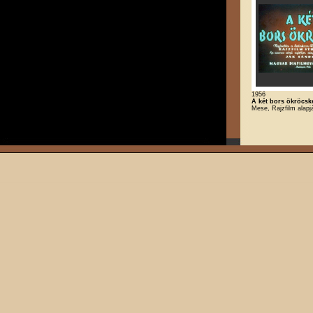
1956
A két bors ökröcsk
Mese, Rajzfilm alapj