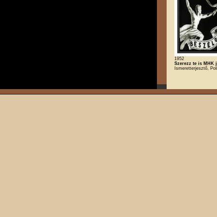
1952
Szerezz te is MHK j
Ismeretterjesztő, Poli