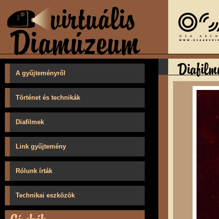
A gyűjteményről
Történet és technikák
Diafilmek
Link gyűjtemény
Rólunk írták
Technikai eszközök