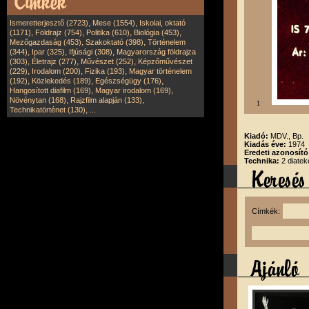
,
,
Ismeretterjesztő (2723)
Mese (1554)
Iskolai, oktató
,
,
,
,
(1171)
Földrajz (754)
Politika (610)
Biológia (453)
,
,
Mezőgazdaság (453)
Szakoktató (398)
Történelem
,
,
,
(344)
Ipar (325)
Ifjúsági (308)
Magyarország földrajza
,
,
,
(303)
Életrajz (277)
Művészet (252)
Képzőművészet
,
,
,
(229)
Irodalom (200)
Fizika (193)
Magyar történelem
,
,
,
(192)
Közlekedés (189)
Egészségügy (176)
,
,
Hangosított diafilm (169)
Magyar irodalom (169)
,
,
Növénytan (168)
Rajzfilm alapján (133)
1
,
Technikatörténet (130)
...
Kiadó:
MDV., Bp.
Kiadás éve:
1974
Eredeti azonosító
Technika:
2 diatek
Címkék: