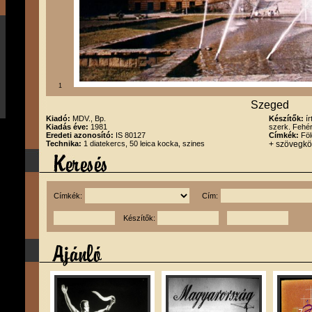
1
Szeged
Kiadó:
MDV., Bp.
Készítők:
í
Kiadás éve:
1981
szerk. Fehér
Eredeti azonosító:
IS 80127
Címkék:
Föl
Technika:
1 diatekercs, 50 leica kocka, szines
+ szövegk
Címkék:
Cím:
Készítők: