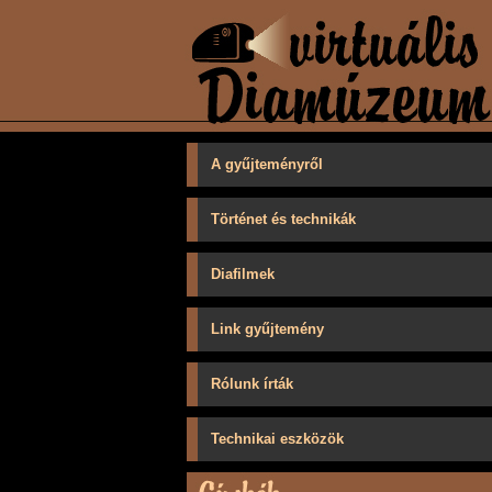
A gyűjteményről
Történet és technikák
Diafilmek
Link gyűjtemény
Rólunk írták
Technikai eszközök