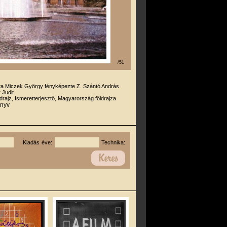
/51
rta Miczek György fényképezte Z. Szántó András
 Judit
drajz, Ismeretterjesztő, Magyarország földrajza
önyv
Kiadás éve:
Technika: