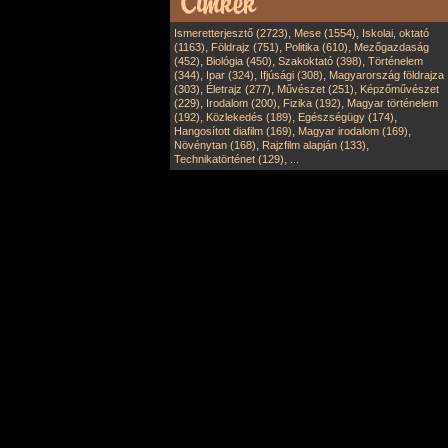
,
,
Ismeretterjesztő (2723)
Mese (1554)
Iskolai, oktató
,
,
,
(1163)
Földrajz (751)
Politika (610)
Mezőgazdaság
,
,
,
(452)
Biológia (450)
Szakoktató (398)
Történelem
,
,
,
(344)
Ipar (324)
Ifjúsági (308)
Magyarország földrajza
,
,
,
(303)
Életrajz (277)
Művészet (251)
Képzőművészet
,
,
,
(229)
Irodalom (200)
Fizika (192)
Magyar történelem
,
,
,
(192)
Közlekedés (189)
Egészségügy (174)
,
,
Hangosított diafilm (169)
Magyar irodalom (169)
,
,
Növénytan (168)
Rajzfilm alapján (133)
,
Technikatörténet (129)
...