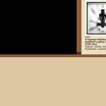
1955
A hajótest felépítés
Hajóépítő szakmai 
31-35. téma
Hajózás, Iskolai, okt
Közlekedés, Szakokt