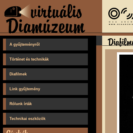
A gyűjteményről
Történet és technikák
Diafilmek
Link gyűjtemény
Rólunk írták
Technikai eszközök