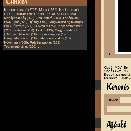
,
,
Ismeretterjesztő (2723)
Mese (1554)
Iskolai, oktató
,
,
,
,
(1171)
Földrajz (754)
Politika (610)
Biológia (453)
,
,
Mezőgazdaság (453)
Szakoktató (398)
Történelem
,
,
,
(344)
Ipar (325)
Ifjúsági (308)
Magyarország földrajza
,
,
,
(303)
Életrajz (277)
Művészet (252)
Képzőművészet
,
,
,
(229)
Irodalom (200)
Fizika (193)
Magyar történelem
,
,
,
(192)
Közlekedés (189)
Egészségügy (176)
,
,
Hangosított diafilm (169)
Magyar irodalom (169)
,
,
Növénytan (168)
Rajzfilm alapján (133)
,
Technikatörténet (130)
...
1
Kiadó:
MDV., Bp.
Kiadás éve:
1958
Eredeti azonosít
Technika:
1 diatek
Címkék: