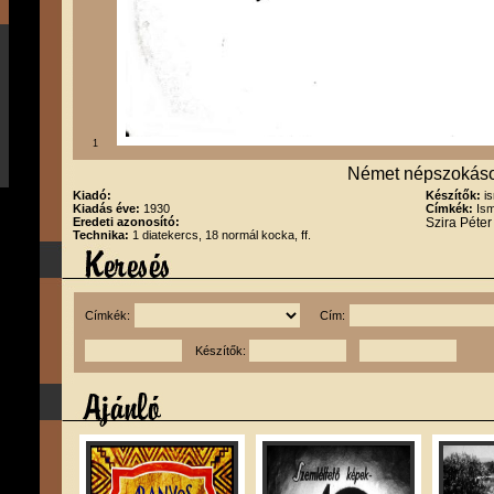
1
Német népszokás
Kiadó:
Készítők:
i
Kiadás éve:
1930
Címkék:
Ism
Eredeti azonosító:
Szira Péte
Technika:
1 diatekercs, 18 normál kocka, ff.
Címkék:
Cím:
Készítők: