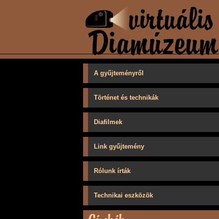
A gyűjteményről
Történet és technikák
Diafilmek
Link gyűjtemény
Rólunk írták
Technikai eszközök