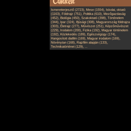
,
,
Ismeretterjesztő (2723)
Mese (1554)
Iskolai, oktató
,
,
,
(1163)
Földrajz (751)
Politika (610)
Mezőgazdaság
,
,
,
(452)
Biológia (450)
Szakoktató (398)
Történelem
,
,
,
(344)
Ipar (324)
Ifjúsági (308)
Magyarország földrajza
,
,
,
(303)
Életrajz (277)
Művészet (251)
Képzőművészet
,
,
,
(229)
Irodalom (200)
Fizika (192)
Magyar történelem
,
,
,
(192)
Közlekedés (189)
Egészségügy (174)
,
,
Hangosított diafilm (169)
Magyar irodalom (169)
,
,
Növénytan (168)
Rajzfilm alapján (133)
,
Technikatörténet (129)
...