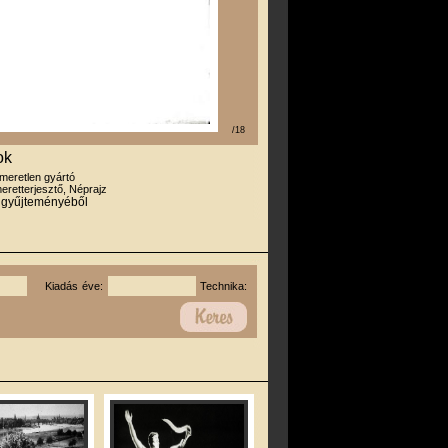
/18
ok
smeretlen gyártó
eretterjesztő, Néprajz
r gyűjteményéből
Kiadás éve:
Technika: