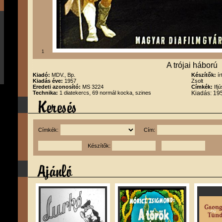
1
A trójai háború
Kiadó:
MDV., Bp.
Készítők:
í
Kiadás éve:
1957
Zsolt
Eredeti azonosító:
MS 3224
Címkék:
Ifj
Technika:
1 diatekercs, 69 normál kocka, szines
Kiadás: 19
Címkék:
Cím:
Készítők: