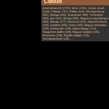
,
,
Ismeretterjesztő (2723)
Mese (1554)
Iskolai, oktató
,
,
,
(1163)
Földrajz (751)
Politika (610)
Mezőgazdaság
,
,
,
(452)
Biológia (450)
Szakoktató (398)
Történelem
,
,
,
(344)
Ipar (324)
Ifjúsági (308)
Magyarország földrajza
,
,
,
(303)
Életrajz (277)
Művészet (251)
Képzőművészet
,
,
,
(229)
Irodalom (200)
Fizika (192)
Magyar történelem
,
,
,
(192)
Közlekedés (189)
Egészségügy (174)
,
,
Hangosított diafilm (169)
Magyar irodalom (169)
,
,
Növénytan (168)
Rajzfilm alapján (133)
,
Technikatörténet (129)
...