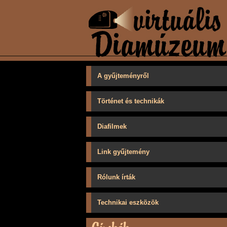
A gyűjteményről
Történet és technikák
Diafilmek
Link gyűjtemény
Rólunk írták
Technikai eszközök