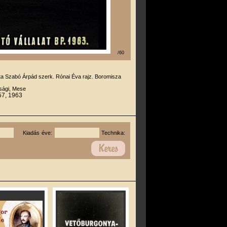
/60
rta Szabó Árpád szerk. Rónai Éva rajz. Boromisza
úsági, Mese
57, 1963
Kiadás éve:
Technika: