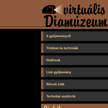
A gyűjteményről
Történet és technikák
Diafilmek
Link gyűjtemény
Rólunk írták
Technikai eszközök