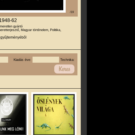
/19
 1948-62
smeretlen gyártó
eretterjesztő, Magyar történelem, Politika,
r gyűjteményéből
Kiadás éve:
Technika: