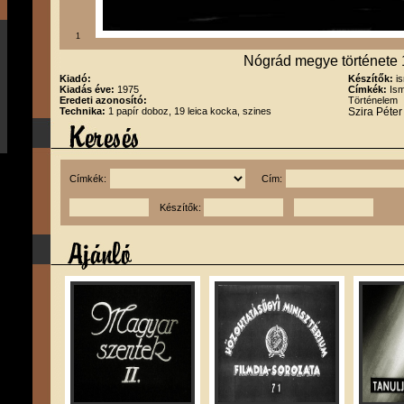
1
Nógrád megye története
Kiadó:
Készítők:
i
Kiadás éve:
1975
Címkék:
Ism
Eredeti azonosító:
Történelem
Technika:
1 papír doboz, 19 leica kocka, szines
Szira Péte
Címkék:
Cím:
Készítők: