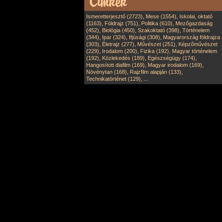
,
,
Ismeretterjesztő (2723)
Mese (1554)
Iskolai, oktató
,
,
,
(1163)
Földrajz (751)
Politika (610)
Mezőgazdaság
,
,
,
(452)
Biológia (450)
Szakoktató (398)
Történelem
,
,
,
(344)
Ipar (324)
Ifjúsági (308)
Magyarország földrajza
,
,
,
(303)
Életrajz (277)
Művészet (251)
Képzőművészet
,
,
,
(229)
Irodalom (200)
Fizika (192)
Magyar történelem
,
,
,
(192)
Közlekedés (189)
Egészségügy (174)
,
,
Hangosított diafilm (169)
Magyar irodalom (169)
,
,
Növénytan (168)
Rajzfilm alapján (133)
,
Technikatörténet (129)
...