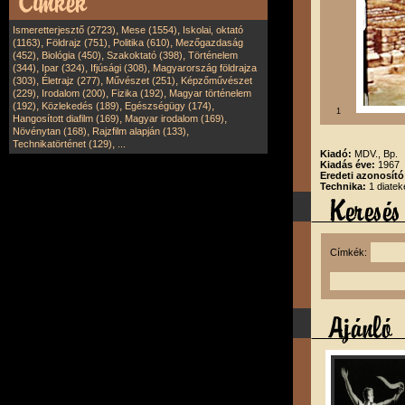
,
,
Ismeretterjesztő (2723)
Mese (1554)
Iskolai, oktató
,
,
,
(1163)
Földrajz (751)
Politika (610)
Mezőgazdaság
,
,
,
(452)
Biológia (450)
Szakoktató (398)
Történelem
,
,
,
(344)
Ipar (324)
Ifjúsági (308)
Magyarország földrajza
,
,
,
(303)
Életrajz (277)
Művészet (251)
Képzőművészet
,
,
,
(229)
Irodalom (200)
Fizika (192)
Magyar történelem
,
,
,
(192)
Közlekedés (189)
Egészségügy (174)
1
,
,
Hangosított diafilm (169)
Magyar irodalom (169)
,
,
Növénytan (168)
Rajzfilm alapján (133)
,
Technikatörténet (129)
...
Kiadó:
MDV., Bp.
Kiadás éve:
1967
Eredeti azonosító
Technika:
1 diatek
Címkék: