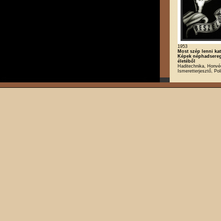
1953
Most szép lenni ka
Képek néphadsere
életéből
Haditechnika, Honvé
Ismeretterjesztő, Poli