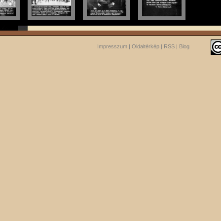
Impresszum
|
Oldaltérkép
|
RSS
|
Blog