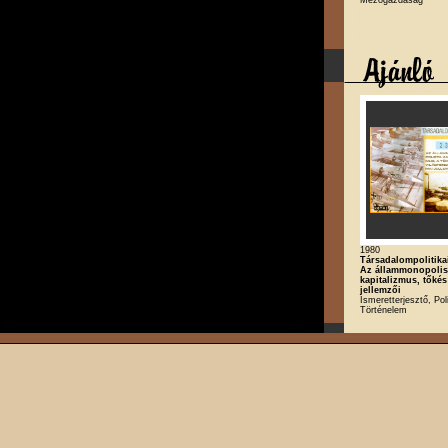
1980
Társadalompolitikai
Az állammonopolis
kapitalizmus, tőkés
jellemzői
Ismeretterjesztő, Poli
Történelem