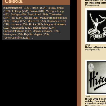
Hasznosítsuk a szo
tehenészet tapasztal
Mezőgazdaság
,
,
Ismeretterjesztő (2723)
Mese (1554)
Iskolai, oktató
,
,
,
(1163)
Földrajz (751)
Politika (610)
Mezőgazdaság
,
,
,
(452)
Biológia (450)
Szakoktató (398)
Történelem
,
,
,
(344)
Ipar (324)
Ifjúsági (308)
Magyarország földrajza
,
,
,
(303)
Életrajz (277)
Művészet (251)
Képzőművészet
,
,
,
(229)
Irodalom (200)
Fizika (192)
Magyar történelem
,
,
,
(192)
Közlekedés (189)
Egészségügy (174)
,
,
Hangosított diafilm (169)
Magyar irodalom (169)
,
,
Növénytan (168)
Rajzfilm alapján (133)
,
Technikatörténet (129)
...
1953
Helyes mélyszántás
Mezőgazdaság
1952
Híradó 1952 8. szá
védekezzünk a gyű
kártevői és betegsé
Mezőgazdaság