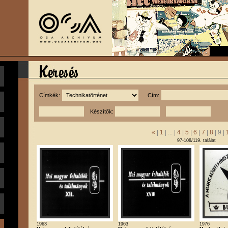
Címkék:
Cím:
Készítők:
«
|
1
| ... |
4
|
5
|
6
|
7
|
8
| 9 |
97-108/119. találat
1963
1963
1976