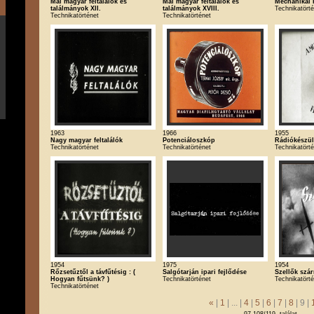
Mai magyar feltalálók és
Mai magyar feltalálók és
Mechanikai
találmányok XII.
találmányok XVIII.
Technikatört
Technikatörténet
Technikatörténet
1963
1966
1955
Nagy magyar feltalálók
Potenciáloszkóp
Rádiókészül
Technikatörténet
Technikatörténet
Technikatört
1954
1975
1954
Rőzsetűztől a távfűtésig : (
Salgótarján ipari fejlődése
Szellők szá
Hogyan fűtsünk? )
Technikatörténet
Technikatört
Technikatörténet
«
|
1
| ... |
4
|
5
|
6
|
7
|
8
| 9 |
97-108/119. találat