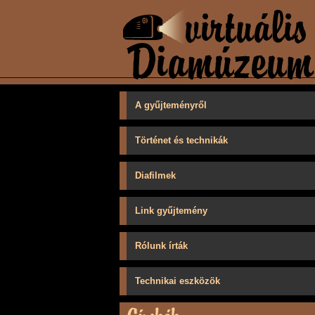
A gyűjteményről
Történet és technikák
Diafilmek
Link gyűjtemény
Rólunk írták
Technikai eszközök