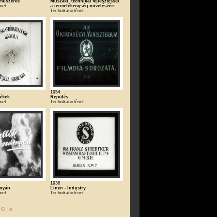
 műszerek
Műszaki, technikai fejlesztéssel
énet
a termelékenység növeléséért
Technikatörténet
1954
ékek
Repülés
énet
Technikatörténet
1936
rnyán
Linen - Industry
énet
Technikatörténet
10
|
»