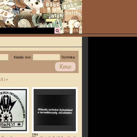
Kiadás éve:
Technika:
10
|
»
1964