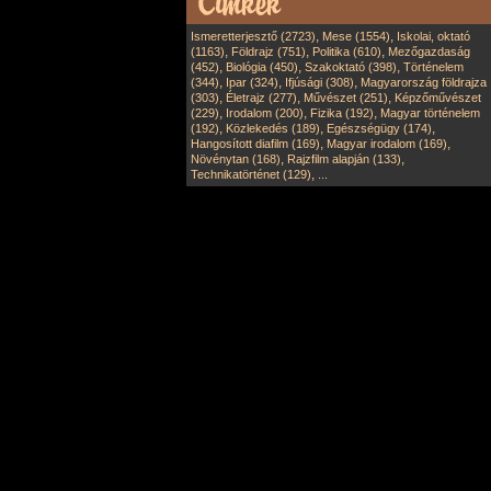
,
,
Ismeretterjesztő (2723)
Mese (1554)
Iskolai, oktató
,
,
,
(1163)
Földrajz (751)
Politika (610)
Mezőgazdaság
,
,
,
(452)
Biológia (450)
Szakoktató (398)
Történelem
,
,
,
(344)
Ipar (324)
Ifjúsági (308)
Magyarország földrajza
,
,
,
(303)
Életrajz (277)
Művészet (251)
Képzőművészet
,
,
,
(229)
Irodalom (200)
Fizika (192)
Magyar történelem
,
,
,
(192)
Közlekedés (189)
Egészségügy (174)
,
,
Hangosított diafilm (169)
Magyar irodalom (169)
,
,
Növénytan (168)
Rajzfilm alapján (133)
,
Technikatörténet (129)
...