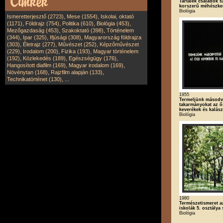
Tartalék családok s
korszerű méhészk
Biológia
,
,
Ismeretterjesztő (2723)
Mese (1554)
Iskolai, oktató
,
,
,
,
(1171)
Földrajz (754)
Politika (610)
Biológia (453)
,
,
Mezőgazdaság (453)
Szakoktató (398)
Történelem
,
,
,
(344)
Ipar (325)
Ifjúsági (308)
Magyarország földrajza
,
,
,
(303)
Életrajz (277)
Művészet (252)
Képzőművészet
,
,
,
(229)
Irodalom (200)
Fizika (193)
Magyar történelem
,
,
,
(192)
Közlekedés (189)
Egészségügy (176)
,
,
Hangosított diafilm (169)
Magyar irodalom (169)
,
,
Növénytan (168)
Rajzfilm alapján (133)
,
Technikatörténet (130)
...
1955
Termeljünk másodv
takarmányokat az ő
keverékek és kalás
Biológia
1980
Természetismeret a
iskolák 5. osztálya
Biológia