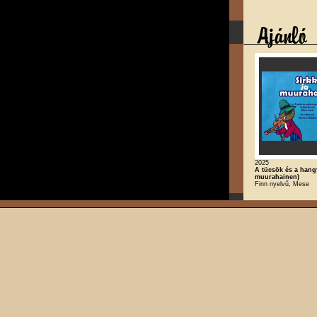
2025
A tücsök és a hangy
muurahainen)
Finn nyelvű, Mese