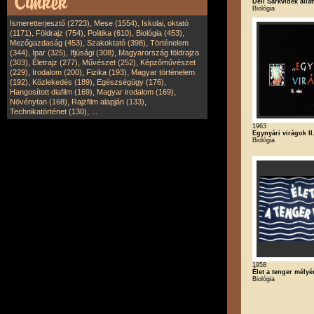
Déli Sarkvidék állat
Biológia
,
,
Ismeretterjesztő (2723)
Mese (1554)
Iskolai, oktató
,
,
,
,
(1171)
Földrajz (754)
Politika (610)
Biológia (453)
,
,
Mezőgazdaság (453)
Szakoktató (398)
Történelem
,
,
,
(344)
Ipar (325)
Ifjúsági (308)
Magyarország földrajza
,
,
,
(303)
Életrajz (277)
Művészet (252)
Képzőművészet
,
,
,
(229)
Irodalom (200)
Fizika (193)
Magyar történelem
,
,
,
(192)
Közlekedés (189)
Egészségügy (176)
,
,
Hangosított diafilm (169)
Magyar irodalom (169)
,
,
Növénytan (168)
Rajzfilm alapján (133)
,
Technikatörténet (130)
...
1963
Egynyári virágok II
Biológia
1958
Élet a tenger mélyé
Biológia