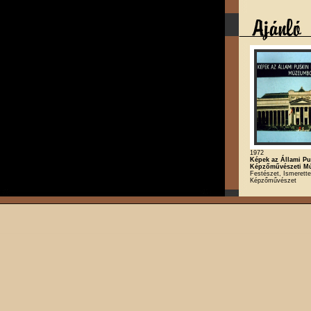
1972
Képek az Állami Pu
Képzőművészeti M
Festészet, Ismerette
Képzőművészet