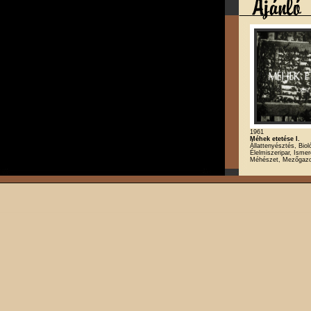
1961
Méhek etetése I.
Állattenyésztés, Biol
Élelmiszeripar, Ismer
Méhészet, Mezőgaz