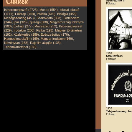
Szovjetunió II.
Földrajz
,
,
Ismeretterjesztő (2723)
Mese (1554)
Iskolai, oktató
,
,
,
,
(1171)
Földrajz (754)
Politika (610)
Biológia (453)
,
,
Mezőgazdaság (453)
Szakoktató (398)
Történelem
,
,
,
(344)
Ipar (325)
Ifjúsági (308)
Magyarország földrajza
,
,
,
(303)
Életrajz (277)
Művészet (252)
Képzőművészet
,
,
,
(229)
Irodalom (200)
Fizika (193)
Magyar történelem
,
,
,
(192)
Közlekedés (189)
Egészségügy (176)
,
,
Hangosított diafilm (169)
Magyar irodalom (169)
,
,
Növénytan (168)
Rajzfilm alapján (133)
,
Technikatörténet (130)
...
1956
Sztálinváros
Földrajz
1952
Talajnedvesség, fo
Földrajz