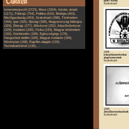
Ipari fizika
Szakoktató
,
,
Ismeretterjesztő (2723)
Mese (1554)
Iskolai, oktató
,
,
,
,
(1171)
Földrajz (754)
Politika (610)
Biológia (453)
,
,
Mezőgazdaság (453)
Szakoktató (398)
Történelem
,
,
,
(344)
Ipar (325)
Ifjúsági (308)
Magyarország földrajza
,
,
,
(303)
Életrajz (277)
Művészet (252)
Képzőművészet
,
,
,
(229)
Irodalom (200)
Fizika (193)
Magyar történelem
,
,
,
(192)
Közlekedés (189)
Egészségügy (176)
,
,
Hangosított diafilm (169)
Magyar irodalom (169)
,
,
Növénytan (168)
Rajzfilm alapján (133)
,
Technikatörténet (130)
...
1968
Irányítástechnikai
alapismeretek
Szakoktató
1968
Jelzőberendezések
Szakoktató