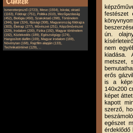
képzőművé
,
,
Ismeretterjesztő (2723)
Mese (1554)
Iskolai, oktató
festészet
,
,
,
(1163)
Földrajz (751)
Politika (610)
Mezőgazdaság
,
,
,
(452)
Biológia (450)
Szakoktató (398)
Történelem
könyvnyom
,
,
,
(344)
Ipar (324)
Ifjúsági (308)
Magyarország földrajza
beszerzés
,
,
,
(303)
Életrajz (277)
Művészet (251)
Képzőművészet
,
,
,
(229)
Irodalom (200)
Fizika (192)
Magyar történelem
ún. olajn
,
,
,
(192)
Közlekedés (189)
Egészségügy (174)
,
,
Hangosított diafilm (169)
Magyar irodalom (169)
kísérletei
,
,
Növénytan (168)
Rajzfilm alapján (133)
nem egyéb
,
Technikatörténet (129)
...
kiadása. 
metszet, 
bemutatha
erős gázvi
is a képr
140x200 cm
képet átte
kapott mi
szerző, ho
beszámoló
egészet m
érdeklődő 