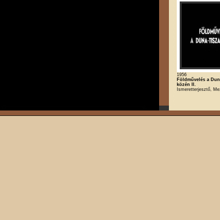
1956
Földművelés a Duna
közén II.
Ismeretterjesztő, M