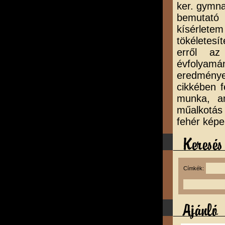
ker. gymna
bemutató 
kísérlet
tökéletes
erről az
évfolya
eredmény
cikkében f
munka, am
műalkotás
fehér képe
Címkék: