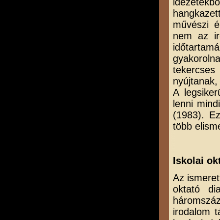
idézetekbő
hangkazett
művészi é
nem az ir
időtartam
gyakoroln
tekercse
nyújtanak,
A legsiker
lenni mind
(1983). Ez
több elisme
Iskolai ok
Az ismeret
oktató di
háromszáz 
irodalom 