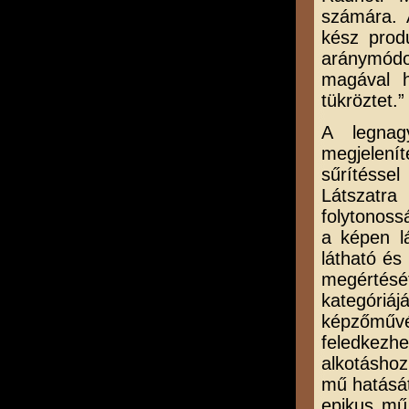
számára. 
kész prod
aránymódo
magával h
tükröztet.”
A legnag
megjelení
sűrítésse
Látszatra
folytonoss
a képen lá
látható és
megértését
kategóriáj
képzőmű
feledkezh
alkotáshoz
mű hatását
epikus mű 