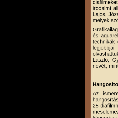
diafilmeke
irodalmi a
Lajos, Józ
melyek szö
Grafikaila
és aquare
technikák (
legjobbja
olvashattu
László, G
nevét, min
Hangosíto
Az ismere
hangosítá
25 diafilm
meseleme
képsorhoz