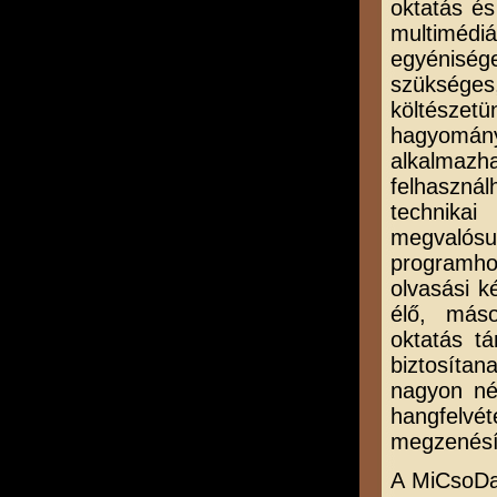
oktatás é
multiméd
egyénisé
szükséges
költészet
hagyomány
alkalmazha
felhasznál
technikai
megvalósu
programho
olvasási k
élő, máso
oktatás tá
biztosíta
nagyon nép
hangfelvét
megzenésí
A MiCsoDa-