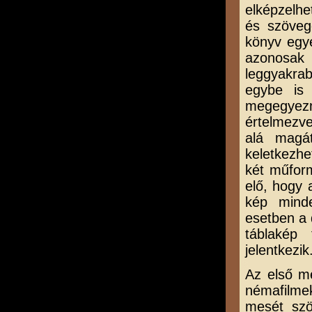
elképzelhe
és szövege
könyv egye
azonosak 
leggyakra
egybe is 
megegyezn
értelmezve
alá magá
keletkezhe
két műform
elő, hogy 
kép minde
esetben a 
táblakép
jelentkezik
Az első m
némafilmek
mesét szö