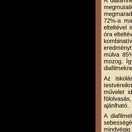
A diafilm
megmutatk
megmaradá
72%-a ma
elteltével
óra eltelt
kombinatí
eredményt 
múlva 85%
mozog. Íg
diafilmekn
Az iskolá
testvéreik
művelet i
fölolvasás
ajánlható.
A diafilm
sebességé
mindvégig