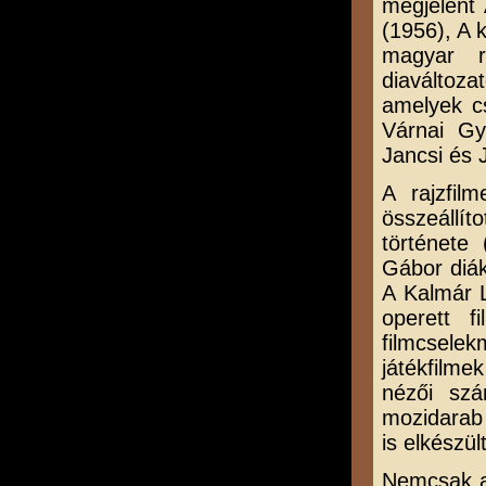
megjelent 
(1956), A 
magyar r
diaváltoz
amelyek cs
Várnai Gy
Jancsi és J
A rajzfilm
összeállí
története
Gábor diák
A Kalmár 
operett f
filmcselek
játékfilme
nézői szá
mozidarab 
is elkészü
Nemcsak a 