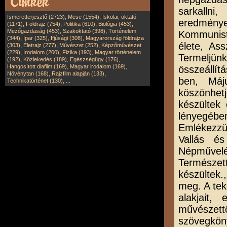
sarkalln
,
,
Ismeretterjesztő (2723)
Mese (1554)
Iskolai, oktató
eredményei
,
,
,
,
(1171)
Földrajz (754)
Politika (610)
Biológia (453)
,
,
Mezőgazdaság (453)
Szakoktató (398)
Történelem
Kommunist
,
,
,
(344)
Ipar (325)
Ifjúsági (308)
Magyarország földrajza
élete, As
,
,
,
(303)
Életrajz (277)
Művészet (252)
Képzőművészet
,
,
,
(229)
Irodalom (200)
Fizika (193)
Magyar történelem
Termeljü
,
,
,
(192)
Közlekedés (189)
Egészségügy (176)
,
,
Hangosított diafilm (169)
Magyar irodalom (169)
összeállít
,
,
Növénytan (168)
Rajzfilm alapján (133)
ben, Máj
,
Technikatörténet (130)
...
köszönhetj
készültek
lényegébe
Emlékezzün
Vallás é
Népművel
Természet
készültek
meg. A tek
alakjait
művészett
szövegkön