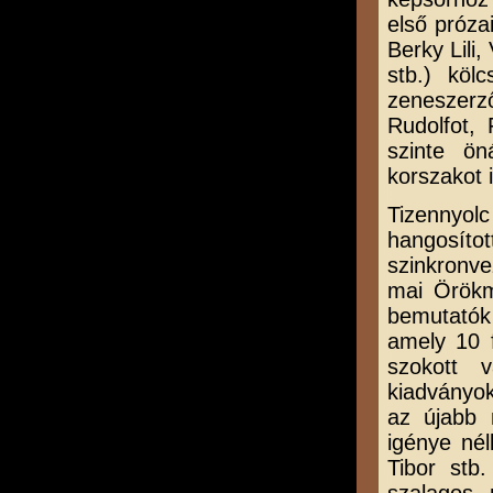
első próza
Berky Lili
stb.) köl
zeneszerz
Rudolfot,
szinte ön
korszakot 
Tizennyol
hangosíto
szinkronvez
mai Örökm
bemutatók
amely 10 f
szokott 
kiadványok
az újabb 
igénye nél
Tibor stb