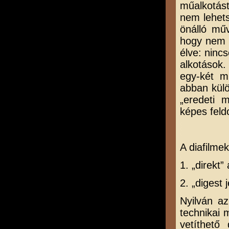
műalkotást
nem lehets
önálló műv
hogy nem m
élve: ninc
alkotások.
egy-két m
abban külö
„eredeti 
képes feld
A diafilmek
1. „direkt”
2. „digest 
Nyilván a
technikai 
vetíthető 