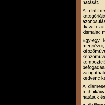
hatását.
A diafilm
kategóriá
azonosulá
diaváltoza
kismalac m
Egy-egy k
megnézni,
képzőművé
képzőműv
kompozíci
befogadá
válogatha
kedvenc ké
A diamese
technikáiva
hatásuk és