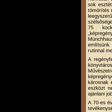
sok esztét
tömörítés 
leegyszer
szélsőség
75 kock
„képregény
Münchhaus
említsünk
rutinnal m
A regényf
könyvtáro
Művészetr
képregény
károsnak 
eszközt n
ajánlani j
A 70-es év
tevékenys