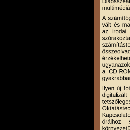
Diaösszeá
multimédi
A számító
vált és m
az irodai
szórakozt
számításte
összeolva
érzékelh
ugyanazok
a CD-ROM 
gyakrabban
Ilyen új f
digitalizá
tetszőlege
Oktatástec
Kapcsolat
óráihoz 
környezet