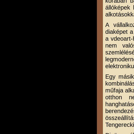
korában b
állóképek
alkotásokk
A vállalk
diaképet a
a vdeoart-
nem való
szemlélé
legmoder
elektroniku
Egy másik
kombinálás
műfaja alk
otthon n
hanghatás
berendez
összeáll
Tengerecki