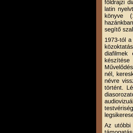
földrajzi 
latin nyel
könyve (
hazánkban 
segítő sza
1973-tól a
közoktat
diafilmek
készítése
Művelődési
nél, kere
névre viss
történt. 
diasoroza
audiovizu
testvéri
legsikeres
Az utóbbi
támogatás