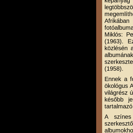
képanyag 
legtöbbszö
megemlíth
Afrikában
fotóalbum
Miklós: P
(1963). E
közlésén 
albumának 
szerkeszt
(1958).
Ennek a f
ökológus A
világrész 
később je
tartalmazó
A színes 
szerkeszt
albumokho