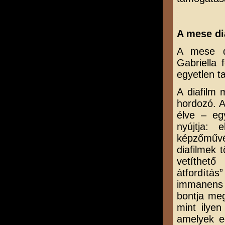
A mese di
A mese di
Gabriella
egyetlen t
A diafilm 
hordozó. A
élve – eg
nyújtja:
képzőművé
diafilmek 
vetíthető
átfordítás
immanens 
bontja me
mint ilye
amelyek e