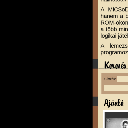
A MiCSoDa
hanem a be
ROM-okon 
a több min
logikai ját
A lemezs
programozó
Címkék: