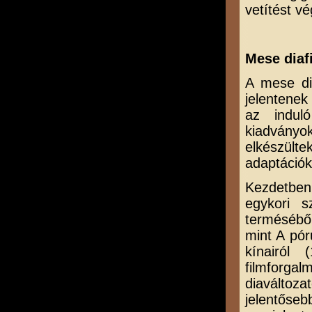
vetítést v
Mese diaf
A mese di
jelentenek
az indul
kiadványo
elkészült
adaptációk
Kezdetben
egykori s
terméséből
mint A pór
kínairól
filmforga
diaváltoza
jelentőse