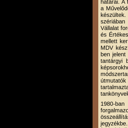
határai. A
a Művelődé
készültek.
szériában
Vállalat f
és Értékes
mellett ke
MDV készít
ben jelent
tantárgyi 
képsorok
módszerta
útmutatók 
tartalmaz
tankönyvek
1980-ban
forgalmazo
összeállít
jegyzékbe