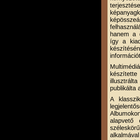
terjesztés
képanya
képössze
felhaszná
hanem a d
így a kia
készítés
információ
Multiméd
készítette
illusztrál
publikálta 
A klasszi
legjelent
Albumoko
alapvető 
széleskör
alkalmáva