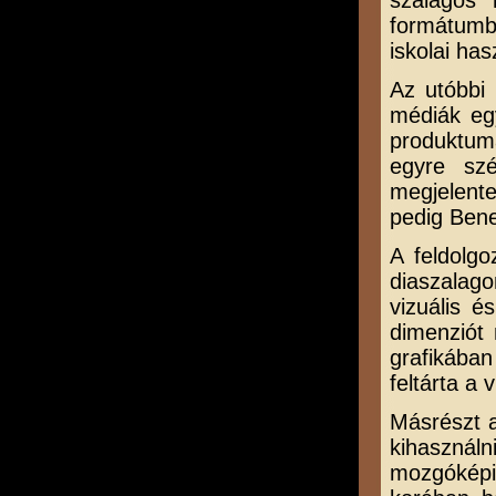
szalagos 
formátumb
iskolai has
Az utóbbi 
médiák eg
produktum
egyre szé
megjelent
pedig Bene
A feldolg
diaszalago
vizuális é
dimenziót 
grafikában
feltárta a 
Másrészt a
kihasznál
mozgóképi