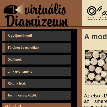
A mode
A gyűjteményről
Történet és technikák
Diafilmek
Link gyűjtemény
Rólunk írták
Az első -1
Technikai eszközök
az ismere
népgazdas