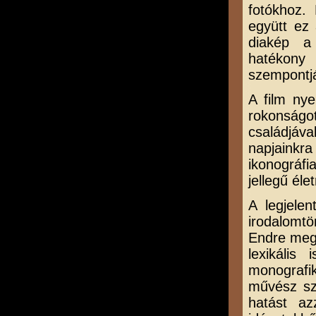
fotókhoz. 
együtt ez 
diakép a 
hatékony 
szempontjá
A film ny
rokonságo
családjáv
napjaink
ikonográf
jellegű élet
A legjelen
irodalomtö
Endre megje
lexikális
monografi
művész sz
hatást az