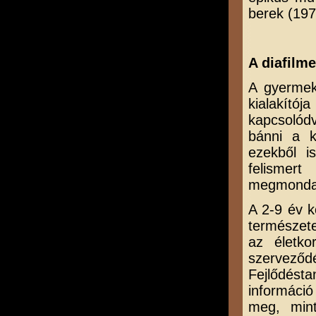
berek (197
A diafilm
A gyermek 
kialakító
kapcsolód
bánni a k
ezekből i
felismert
megmondani
A 2-9 év k
természete
az életko
szerveződé
Fejlődésta
informáci
meg, mint