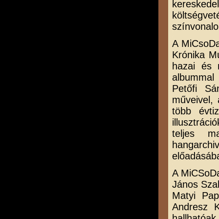
keresked
költségve
színvonalo
A MiCsoDa-
Krónika M
hazai és 
albummal 
Petőfi S
műveivel, 
több évti
illusztráci
teljes m
hangarchi
előadásáb
A MiCSoDa-
János Szab
Matyi Pap
Andresz K
hallhatóak