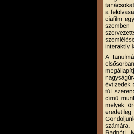
tanácsokat
a felolva
diafilm eg
szemben p
szervezett
szemlélés
interaktív 
A tanulmá
elsősorba
megállapí
nagyságúra
évtizedek 
túl szere
című munk
melyek ör
eredetileg
Gondoljun
számára. 
Radnóti M