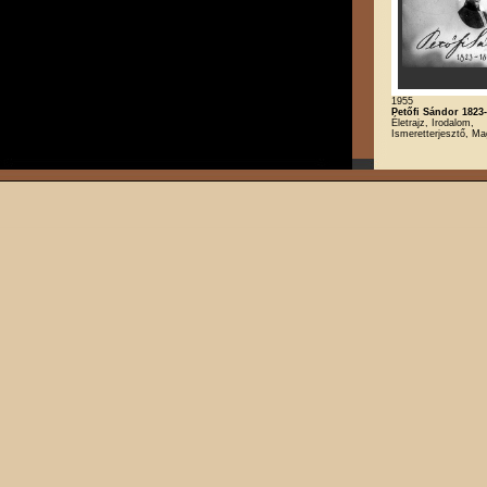
1955
Petőfi Sándor 1823
Életrajz, Irodalom,
Ismeretterjesztő, Ma