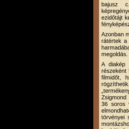
bajusz c
képregény
ezidőtájt 
fényképész
Azonban mi
rátértek a
harmadában
megoldás.
A diakép 
részeként 
filmidőt,
rögzíthet
„termékeny
Zsigmond Ic
36 soros 
elmondhat
törvényei 
montázsho