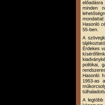
előadásra
minden n
lehetőségr
mondattal
Hasonló cél
55-ben.
A szövegkö
tájékoztat
Érdekes vá
kísérőfil
kiadványké
politikai,
rendszeres
Hasonló hí
1953-as a
műkorcsol
túlhaladott
A legtöbb 