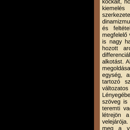
kockáit, h
kiemelés 
szerkeze
dinamizmu
és feltét
megfelelő 
is nagy h
hozott a
differenci
alkotást. 
megoldásai
egység, a
tartozó s
változatos
Lényegébe
szöveg is
teremti v
létrejön 
velejárója
meg a vet