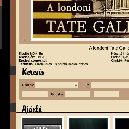
1
A londoni Tate Gall
Kiadó:
MDV., Bp.
Készítők:
ö
Kiadás éve:
1967
Bartha Lajos
Eredeti azonosító:
Címkék:
Fes
Technika:
1 diatekercs, 60 normál kocka, szines
Címkék:
Cím:
Készítők: