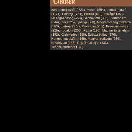
,
,
Ismeretterjesztő (2723)
Mese (1554)
Iskolai, oktató
,
,
,
,
(1171)
Földrajz (754)
Politika (610)
Biológia (453)
,
,
Mezőgazdaság (453)
Szakoktató (398)
Történelem
,
,
,
(344)
Ipar (325)
Ifjúsági (308)
Magyarország földrajza
,
,
,
(303)
Életrajz (277)
Művészet (252)
Képzőművészet
,
,
,
(229)
Irodalom (200)
Fizika (193)
Magyar történelem
,
,
,
(192)
Közlekedés (189)
Egészségügy (176)
,
,
Hangosított diafilm (169)
Magyar irodalom (169)
,
,
Növénytan (168)
Rajzfilm alapján (133)
,
Technikatörténet (130)
...