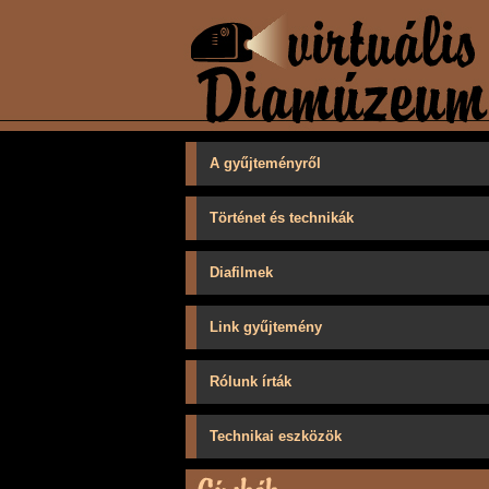
A gyűjteményről
Történet és technikák
Diafilmek
Link gyűjtemény
Rólunk írták
Technikai eszközök