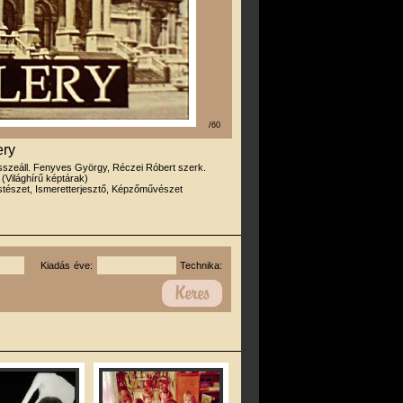
/60
ery
sszeáll. Fenyves György, Réczei Róbert szerk.
 (Világhírű képtárak)
tészet, Ismeretterjesztő, Képzőművészet
Kiadás éve:
Technika: