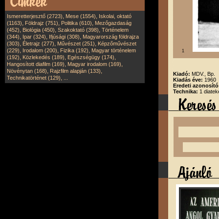
,
,
Ismeretterjesztő (2723)
Mese (1554)
Iskolai, oktató
,
,
,
(1163)
Földrajz (751)
Politika (610)
Mezőgazdaság
,
,
,
(452)
Biológia (450)
Szakoktató (398)
Történelem
,
,
,
(344)
Ipar (324)
Ifjúsági (308)
Magyarország földrajza
,
,
,
(303)
Életrajz (277)
Művészet (251)
Képzőművészet
,
,
,
(229)
Irodalom (200)
Fizika (192)
Magyar történelem
1
,
,
,
(192)
Közlekedés (189)
Egészségügy (174)
,
,
Hangosított diafilm (169)
Magyar irodalom (169)
,
,
Növénytan (168)
Rajzfilm alapján (133)
Kiadó:
MDV., Bp.
,
Technikatörténet (129)
...
Kiadás éve:
1960
Eredeti azonosít
Technika:
1 diatek