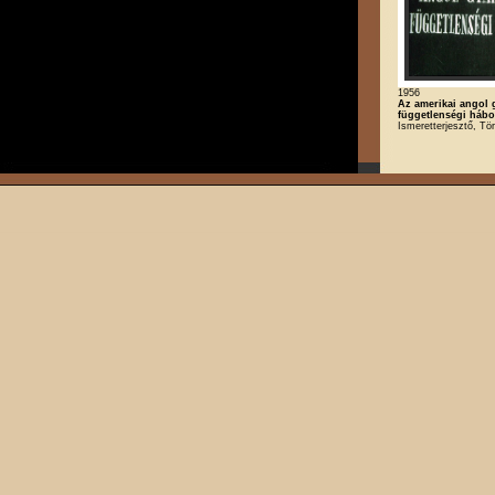
1956
Az amerikai angol 
függetlenségi hábo
Ismeretterjesztő, Tö