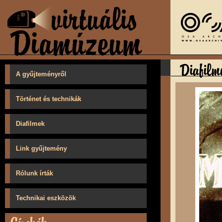
A gyűjteményről
Történet és technikák
Diafilmek
Link gyűjtemény
Rólunk írták
Technikai eszközök