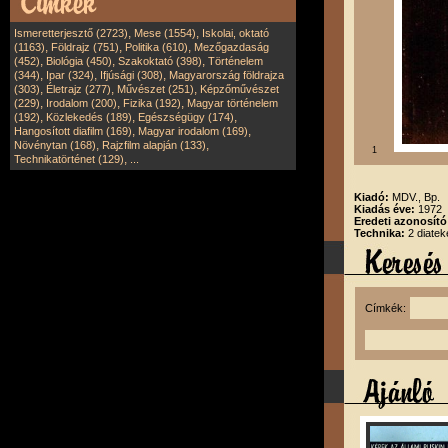
,
,
Ismeretterjesztő (2723)
Mese (1554)
Iskolai, oktató
,
,
,
(1163)
Földrajz (751)
Politika (610)
Mezőgazdaság
,
,
,
(452)
Biológia (450)
Szakoktató (398)
Történelem
,
,
,
(344)
Ipar (324)
Ifjúsági (308)
Magyarország földrajza
,
,
,
(303)
Életrajz (277)
Művészet (251)
Képzőművészet
,
,
,
(229)
Irodalom (200)
Fizika (192)
Magyar történelem
,
,
,
(192)
Közlekedés (189)
Egészségügy (174)
,
,
Hangosított diafilm (169)
Magyar irodalom (169)
,
,
Növénytan (168)
Rajzfilm alapján (133)
1
,
Technikatörténet (129)
...
Kiadó:
MDV., Bp.
Kiadás éve:
1972
Eredeti azonosít
Technika:
2 diatek
Címkék: