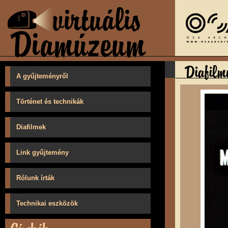
A gyűjteményről
Történet és technikák
Diafilmek
Link gyűjtemény
Rólunk írták
Technikai eszközök