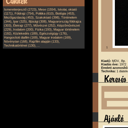
,
,
Ismeretterjesztő (2723)
Mese (1554)
Iskolai, oktató
,
,
,
,
(1171)
Földrajz (754)
Politika (610)
Biológia (453)
,
,
Mezőgazdaság (453)
Szakoktató (398)
Történelem
,
,
,
(344)
Ipar (325)
Ifjúsági (308)
Magyarország földrajza
,
,
,
(303)
Életrajz (277)
Művészet (252)
Képzőművészet
,
,
,
(229)
Irodalom (200)
Fizika (193)
Magyar történelem
,
,
,
(192)
Közlekedés (189)
Egészségügy (176)
,
,
Hangosított diafilm (169)
Magyar irodalom (169)
,
,
Növénytan (168)
Rajzfilm alapján (133)
,
Technikatörténet (130)
...
1
Kiadó:
MDV., Bp.
Kiadás éve:
1972
Eredeti azonosít
Technika:
1 diatek