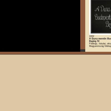
1932
A Duna mentén Bud
Bajáig IV.
Földrajz, Iskolai, okt
Magyarország földra