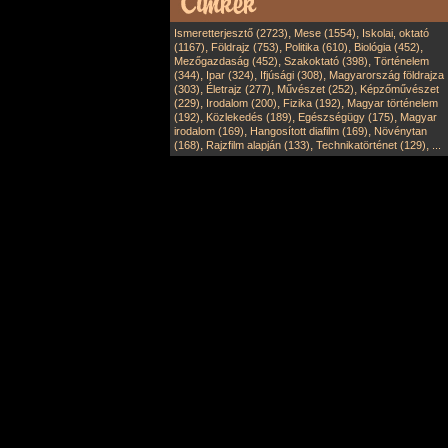
,
,
Ismeretterjesztő (2723)
Mese (1554)
Iskolai, oktató
,
,
,
,
(1167)
Földrajz (753)
Politika (610)
Biológia (452)
,
,
Mezőgazdaság (452)
Szakoktató (398)
Történelem
,
,
,
(344)
Ipar (324)
Ifjúsági (308)
Magyarország földrajza
,
,
,
(303)
Életrajz (277)
Művészet (252)
Képzőművészet
,
,
,
(229)
Irodalom (200)
Fizika (192)
Magyar történelem
,
,
,
(192)
Közlekedés (189)
Egészségügy (175)
Magyar
,
,
irodalom (169)
Hangosított diafilm (169)
Növénytan
,
,
,
(168)
Rajzfilm alapján (133)
Technikatörténet (129)
...