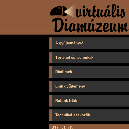
A gyűjteményről
Történet és technikák
Diafilmek
Link gyűjtemény
Rólunk írták
Technikai eszközök