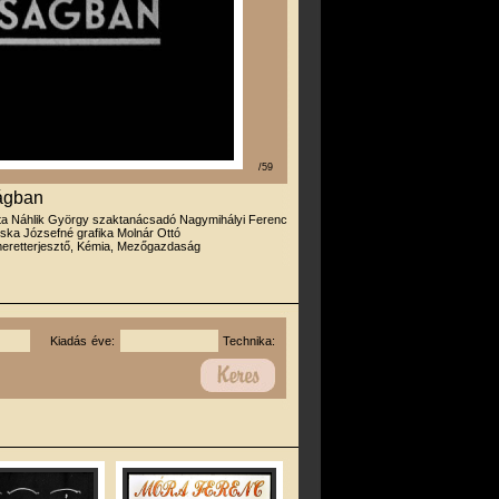
/59
ágban
rta Náhlik György szaktanácsadó Nagymihályi Ferenc
ska Józsefné grafika Molnár Ottó
eretterjesztő, Kémia, Mezőgazdaság
Kiadás éve:
Technika: