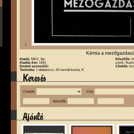
1
Kémia a mezőgazdas
Kiadó:
MDV., Bp.
Készítők:
í
Kiadás éve:
1963
szerk. Ruzic
Eredeti azonosító:
Címkék:
Ism
Technika:
1 diatekercs, 60 normál kocka, ff.
Címkék:
Cím:
Készítők: