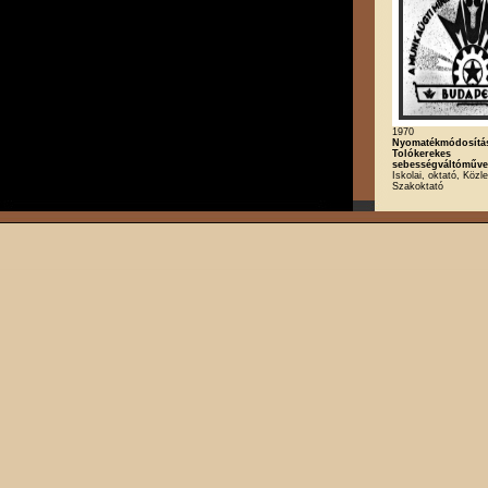
1970
Nyomatékmódosítás
Tolókerekes
sebességváltóműve
Iskolai, oktató, Közl
Szakoktató