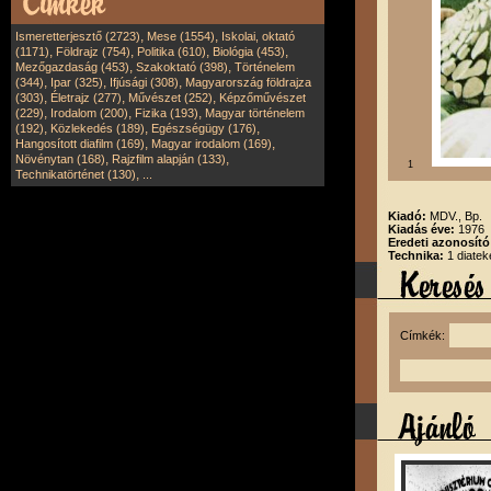
,
,
Ismeretterjesztő (2723)
Mese (1554)
Iskolai, oktató
,
,
,
,
(1171)
Földrajz (754)
Politika (610)
Biológia (453)
,
,
Mezőgazdaság (453)
Szakoktató (398)
Történelem
,
,
,
(344)
Ipar (325)
Ifjúsági (308)
Magyarország földrajza
,
,
,
(303)
Életrajz (277)
Művészet (252)
Képzőművészet
,
,
,
(229)
Irodalom (200)
Fizika (193)
Magyar történelem
,
,
,
(192)
Közlekedés (189)
Egészségügy (176)
,
,
Hangosított diafilm (169)
Magyar irodalom (169)
,
,
Növénytan (168)
Rajzfilm alapján (133)
1
,
Technikatörténet (130)
...
Kiadó:
MDV., Bp.
Kiadás éve:
1976
Eredeti azonosít
Technika:
1 diatek
Címkék: