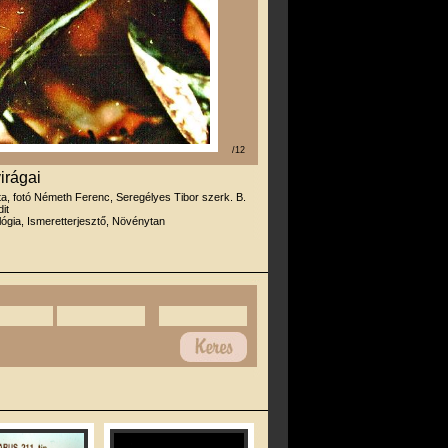
/12
irágai
rta, fotó Németh Ferenc, Seregélyes Tibor szerk. B.
it
lógia, Ismeretterjesztő, Növénytan