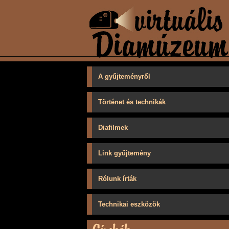
A gyűjteményről
Történet és technikák
Diafilmek
Link gyűjtemény
Rólunk írták
Technikai eszközök