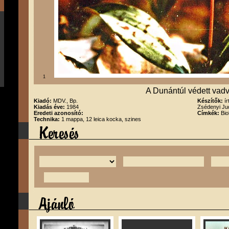
1
A Dunántúl védett vadv
Kiadó:
MDV., Bp.
Készítők:
í
Kiadás éve:
1984
Zsédenyi Jud
Eredeti azonosító:
Címkék:
Bio
Technika:
1 mappa, 12 leica kocka, szines