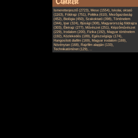
,
,
Ismeretterjesztő (2723)
Mese (1554)
Iskolai, oktató
,
,
,
(1163)
Földrajz (751)
Politika (610)
Mezőgazdaság
,
,
,
(452)
Biológia (450)
Szakoktató (398)
Történelem
,
,
,
(344)
Ipar (324)
Ifjúsági (308)
Magyarország földrajza
,
,
,
(303)
Életrajz (277)
Művészet (251)
Képzőművészet
,
,
,
(229)
Irodalom (200)
Fizika (192)
Magyar történelem
,
,
,
(192)
Közlekedés (189)
Egészségügy (174)
,
,
Hangosított diafilm (169)
Magyar irodalom (169)
,
,
Növénytan (168)
Rajzfilm alapján (133)
,
Technikatörténet (129)
...