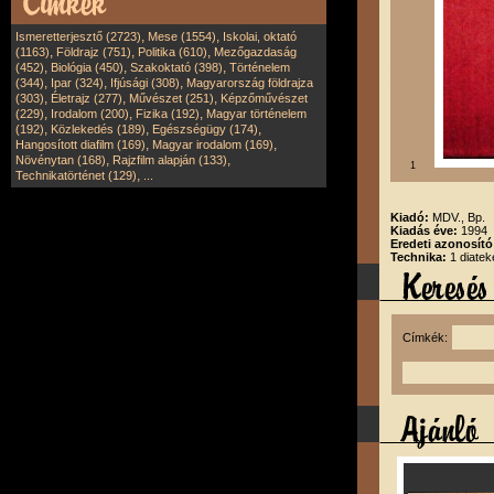
,
,
Ismeretterjesztő (2723)
Mese (1554)
Iskolai, oktató
,
,
,
(1163)
Földrajz (751)
Politika (610)
Mezőgazdaság
,
,
,
(452)
Biológia (450)
Szakoktató (398)
Történelem
,
,
,
(344)
Ipar (324)
Ifjúsági (308)
Magyarország földrajza
,
,
,
(303)
Életrajz (277)
Művészet (251)
Képzőművészet
,
,
,
(229)
Irodalom (200)
Fizika (192)
Magyar történelem
,
,
,
(192)
Közlekedés (189)
Egészségügy (174)
,
,
Hangosított diafilm (169)
Magyar irodalom (169)
,
,
Növénytan (168)
Rajzfilm alapján (133)
1
,
Technikatörténet (129)
...
Kiadó:
MDV., Bp.
Kiadás éve:
1994
Eredeti azonosít
Technika:
1 diatek
Címkék: