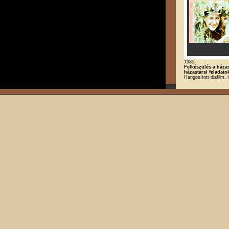
1985
Felkészülés a háza
házastársi feladato
Hangosított diafilm, I