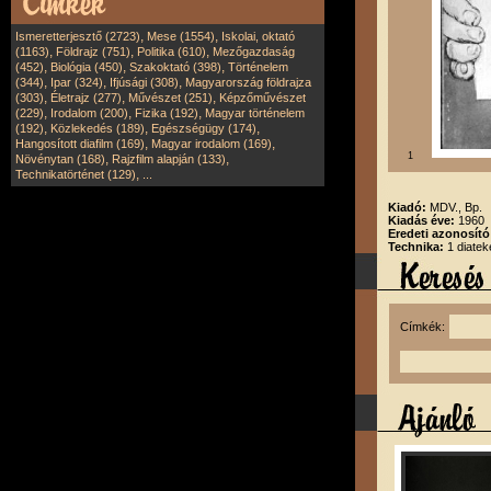
,
,
Ismeretterjesztő (2723)
Mese (1554)
Iskolai, oktató
,
,
,
(1163)
Földrajz (751)
Politika (610)
Mezőgazdaság
,
,
,
(452)
Biológia (450)
Szakoktató (398)
Történelem
,
,
,
(344)
Ipar (324)
Ifjúsági (308)
Magyarország földrajza
,
,
,
(303)
Életrajz (277)
Művészet (251)
Képzőművészet
,
,
,
(229)
Irodalom (200)
Fizika (192)
Magyar történelem
,
,
,
(192)
Közlekedés (189)
Egészségügy (174)
,
,
Hangosított diafilm (169)
Magyar irodalom (169)
1
,
,
Növénytan (168)
Rajzfilm alapján (133)
,
Technikatörténet (129)
...
Kiadó:
MDV., Bp.
Kiadás éve:
1960
Eredeti azonosít
Technika:
1 diatek
Címkék: