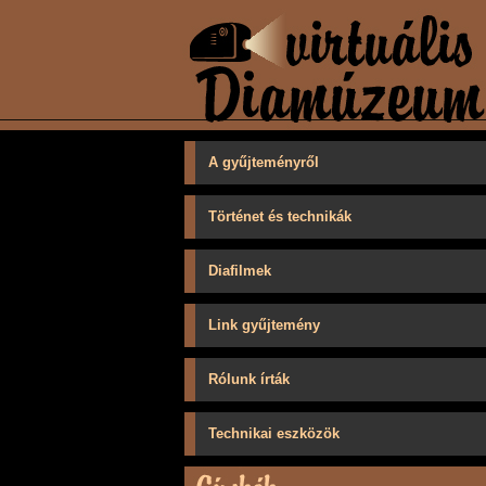
A gyűjteményről
Történet és technikák
Diafilmek
Link gyűjtemény
Rólunk írták
Technikai eszközök