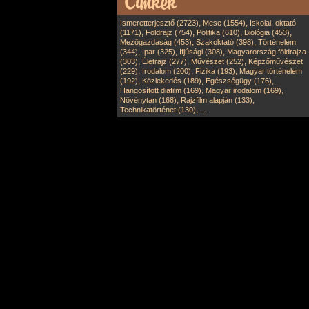
,
,
Ismeretterjesztő (2723)
Mese (1554)
Iskolai, oktató
,
,
,
,
(1171)
Földrajz (754)
Politika (610)
Biológia (453)
,
,
Mezőgazdaság (453)
Szakoktató (398)
Történelem
,
,
,
(344)
Ipar (325)
Ifjúsági (308)
Magyarország földrajza
,
,
,
(303)
Életrajz (277)
Művészet (252)
Képzőművészet
,
,
,
(229)
Irodalom (200)
Fizika (193)
Magyar történelem
,
,
,
(192)
Közlekedés (189)
Egészségügy (176)
,
,
Hangosított diafilm (169)
Magyar irodalom (169)
,
,
Növénytan (168)
Rajzfilm alapján (133)
,
Technikatörténet (130)
...