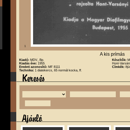
1
A kis prímás
Kiadó:
MDV., Bp.
Készítők:
M
Kiadás éve:
1955
Hont-Varsán
Eredeti azonosító:
MF 8111
Címkék:
Ifj
Technika:
1 diatekercs, 65 normál kocka, ff.