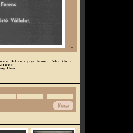
/64
ikszáth Kálmán regénye alapján írta Vihar Béla rajz.
yi Ferenc
úsági, Mese