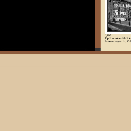
1963
Épül a második 5 é
Ismeretterjesztő, Poli