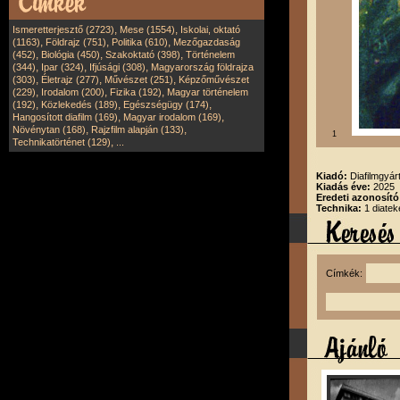
,
,
Ismeretterjesztő (2723)
Mese (1554)
Iskolai, oktató
,
,
,
(1163)
Földrajz (751)
Politika (610)
Mezőgazdaság
,
,
,
(452)
Biológia (450)
Szakoktató (398)
Történelem
,
,
,
(344)
Ipar (324)
Ifjúsági (308)
Magyarország földrajza
,
,
,
(303)
Életrajz (277)
Művészet (251)
Képzőművészet
,
,
,
(229)
Irodalom (200)
Fizika (192)
Magyar történelem
,
,
,
(192)
Közlekedés (189)
Egészségügy (174)
,
,
Hangosított diafilm (169)
Magyar irodalom (169)
,
,
Növénytan (168)
Rajzfilm alapján (133)
1
,
Technikatörténet (129)
...
Kiadó:
Diafilmgyárt
Kiadás éve:
2025
Eredeti azonosító
Technika:
1 diatek
Címkék: