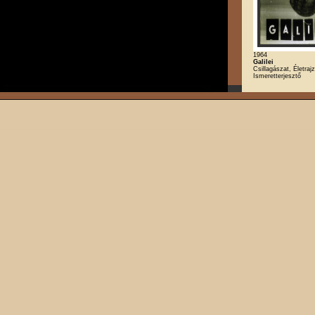
1964
Galilei
Csillagászat, Életrajz
Ismeretterjesztő