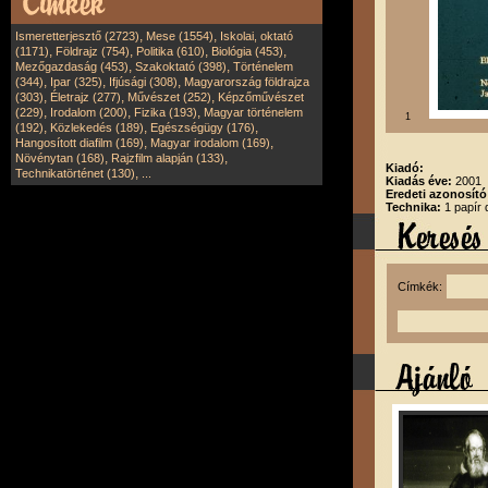
,
,
Ismeretterjesztő (2723)
Mese (1554)
Iskolai, oktató
,
,
,
,
(1171)
Földrajz (754)
Politika (610)
Biológia (453)
,
,
Mezőgazdaság (453)
Szakoktató (398)
Történelem
,
,
,
(344)
Ipar (325)
Ifjúsági (308)
Magyarország földrajza
,
,
,
(303)
Életrajz (277)
Művészet (252)
Képzőművészet
,
,
,
(229)
Irodalom (200)
Fizika (193)
Magyar történelem
1
,
,
,
(192)
Közlekedés (189)
Egészségügy (176)
,
,
Hangosított diafilm (169)
Magyar irodalom (169)
,
,
Növénytan (168)
Rajzfilm alapján (133)
Kiadó:
,
Technikatörténet (130)
...
Kiadás éve:
2001
Eredeti azonosító
Technika:
1 papír 
Címkék: