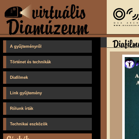
A gyűjteményről
Történet és technikák
Diafilmek
Link gyűjtemény
Rólunk írták
Technikai eszközök