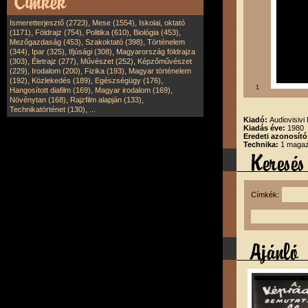
,
,
Ismeretterjesztő (2723)
Mese (1554)
Iskolai, oktató
,
,
,
,
(1171)
Földrajz (754)
Politika (610)
Biológia (453)
,
,
Mezőgazdaság (453)
Szakoktató (398)
Történelem
,
,
,
(344)
Ipar (325)
Ifjúsági (308)
Magyarország földrajza
,
,
,
(303)
Életrajz (277)
Művészet (252)
Képzőművészet
,
,
,
(229)
Irodalom (200)
Fizika (193)
Magyar történelem
,
,
,
(192)
Közlekedés (189)
Egészségügy (176)
1
,
,
Hangosított diafilm (169)
Magyar irodalom (169)
,
,
Növénytan (168)
Rajzfilm alapján (133)
,
Technikatörténet (130)
...
Kiadó:
Audiovisivi 
Kiadás éve:
1980
Eredeti azonosít
Technika:
1 magazi
Címkék: