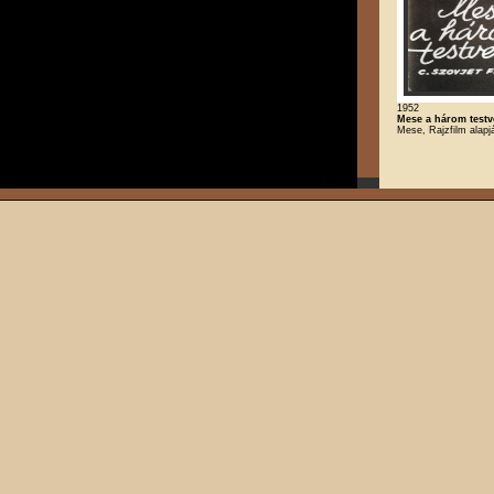
1952
Mese a három testvé
Mese, Rajzfilm alapj