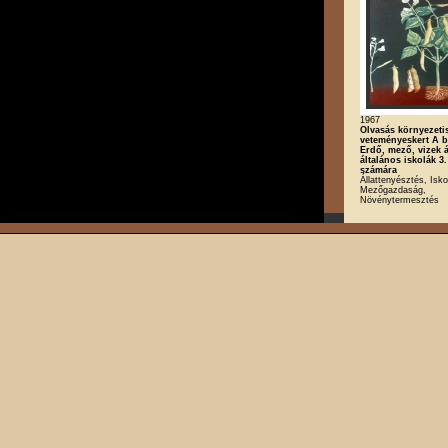
1967
Olvasás környezeti
veteményeskert A 
Erdő, mező, vizek á
általános iskolák 3.
számára
Állattenyésztés, Iskol
Mezőgazdaság,
Növénytermesztés