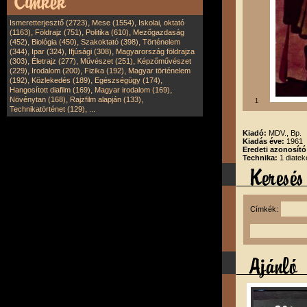
,
,
Ismeretterjesztő (2723)
Mese (1554)
Iskolai, oktató
,
,
,
(1163)
Földrajz (751)
Politika (610)
Mezőgazdaság
,
,
,
(452)
Biológia (450)
Szakoktató (398)
Történelem
,
,
,
(344)
Ipar (324)
Ifjúsági (308)
Magyarország földrajza
,
,
,
(303)
Életrajz (277)
Művészet (251)
Képzőművészet
,
,
,
(229)
Irodalom (200)
Fizika (192)
Magyar történelem
,
,
,
(192)
Közlekedés (189)
Egészségügy (174)
,
,
Hangosított diafilm (169)
Magyar irodalom (169)
,
,
Növénytan (168)
Rajzfilm alapján (133)
1
,
Technikatörténet (129)
...
Kiadó:
MDV., Bp.
Kiadás éve:
1961
Eredeti azonosító
Technika:
1 diatek
Címkék: