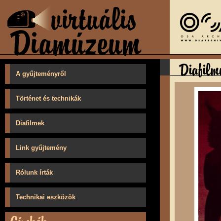
A gyűjteményről
Történet és technikák
Diafilmek
Link gyűjtemény
Rólunk írták
Technikai eszközök