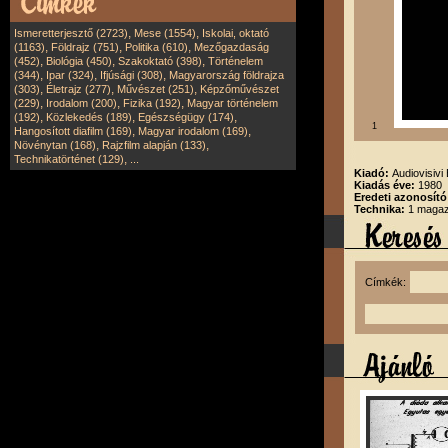
,
,
Ismeretterjesztő (2723)
Mese (1554)
Iskolai, oktató
,
,
,
(1163)
Földrajz (751)
Politika (610)
Mezőgazdaság
,
,
,
(452)
Biológia (450)
Szakoktató (398)
Történelem
,
,
,
(344)
Ipar (324)
Ifjúsági (308)
Magyarország földrajza
,
,
,
(303)
Életrajz (277)
Művészet (251)
Képzőművészet
,
,
,
(229)
Irodalom (200)
Fizika (192)
Magyar történelem
,
,
,
(192)
Közlekedés (189)
Egészségügy (174)
1
,
,
Hangosított diafilm (169)
Magyar irodalom (169)
,
,
Növénytan (168)
Rajzfilm alapján (133)
,
Technikatörténet (129)
...
Kiadó:
Audiovisivi 
Kiadás éve:
1980
Eredeti azonosít
Technika:
1 magazi
Címkék: