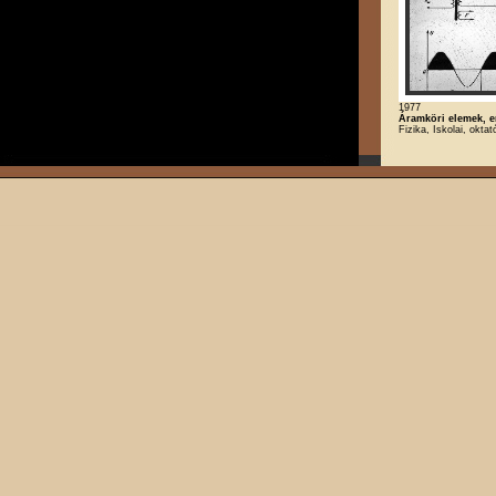
1977
Áramköri elemek, e
Fizika, Iskolai, okta