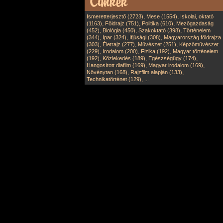
,
,
Ismeretterjesztő (2723)
Mese (1554)
Iskolai, oktató
,
,
,
(1163)
Földrajz (751)
Politika (610)
Mezőgazdaság
,
,
,
(452)
Biológia (450)
Szakoktató (398)
Történelem
,
,
,
(344)
Ipar (324)
Ifjúsági (308)
Magyarország földrajza
,
,
,
(303)
Életrajz (277)
Művészet (251)
Képzőművészet
,
,
,
(229)
Irodalom (200)
Fizika (192)
Magyar történelem
,
,
,
(192)
Közlekedés (189)
Egészségügy (174)
,
,
Hangosított diafilm (169)
Magyar irodalom (169)
,
,
Növénytan (168)
Rajzfilm alapján (133)
,
Technikatörténet (129)
...