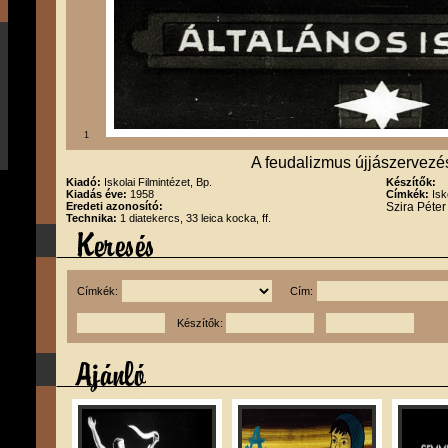
1
A feudalizmus újjászervezé
Kiadó:
Iskolai Filmintézet, Bp.
Készítők:
Kiadás éve:
1958
Címkék:
Isk
Eredeti azonosító:
Szira Péte
Technika:
1 diatekercs, 33 leica kocka, ff.
Címkék:
Cím:
Készítők: