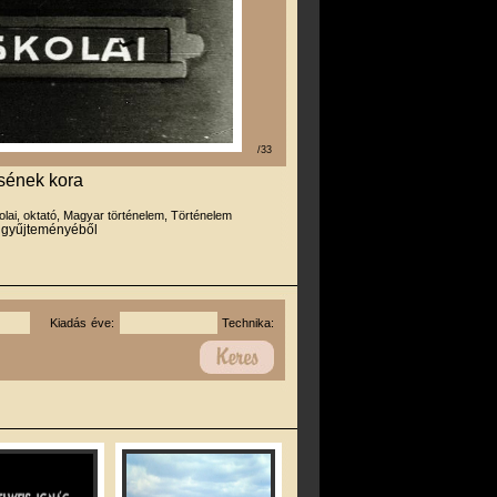
/33
sének kora
olai, oktató, Magyar történelem, Történelem
r gyűjteményéből
Kiadás éve:
Technika: