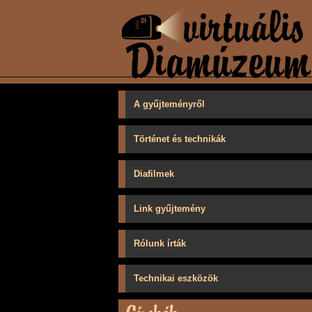
A gyűjteményről
Történet és technikák
Diafilmek
Link gyűjtemény
Rólunk írták
Technikai eszközök