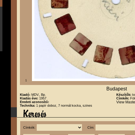
1
Budapest
Kiadó:
MDV., Bp.
Készítők:
k
Kiadás éve:
1957
Címkék:
Föl
Eredeti azonosító:
View Maste
Technika:
1 papír doboz, 7 normál kocka, szines
Címkék:
Cím: