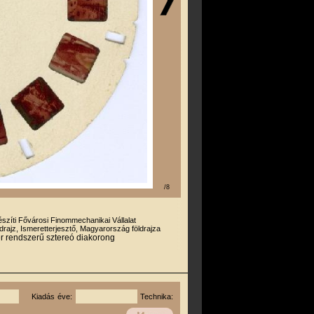
/8
észíti Fővárosi Finommechanikai Vállalat
drajz, Ismeretterjesztő, Magyarország földrajza
r rendszerű sztereó diakorong
Kiadás éve:
Technika: