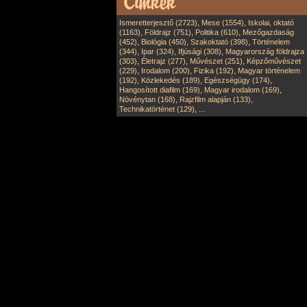
,
,
Ismeretterjesztő (2723)
Mese (1554)
Iskolai, oktató
,
,
,
(1163)
Földrajz (751)
Politika (610)
Mezőgazdaság
,
,
,
(452)
Biológia (450)
Szakoktató (398)
Történelem
,
,
,
(344)
Ipar (324)
Ifjúsági (308)
Magyarország földrajza
,
,
,
(303)
Életrajz (277)
Művészet (251)
Képzőművészet
,
,
,
(229)
Irodalom (200)
Fizika (192)
Magyar történelem
,
,
,
(192)
Közlekedés (189)
Egészségügy (174)
,
,
Hangosított diafilm (169)
Magyar irodalom (169)
,
,
Növénytan (168)
Rajzfilm alapján (133)
,
Technikatörténet (129)
...