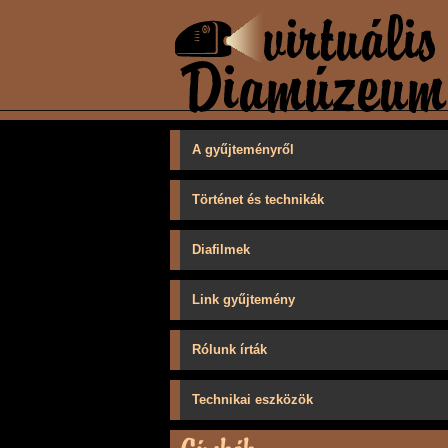
A gyűjteményről
Történet és technikák
Diafilmek
Link gyűjtemény
Rólunk írták
Technikai eszközök