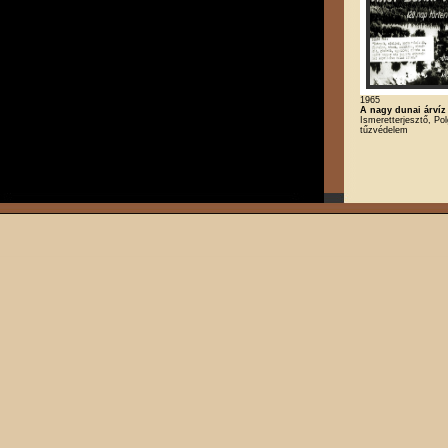
1965
A nagy dunai árvíz
Ismeretterjesztő, Po
tűzvédelem