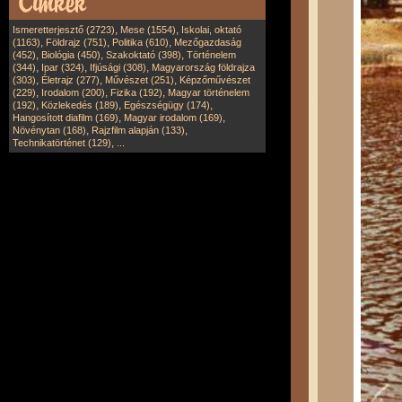
,
,
Ismeretterjesztő (2723)
Mese (1554)
Iskolai, oktató
,
,
,
(1163)
Földrajz (751)
Politika (610)
Mezőgazdaság
,
,
,
(452)
Biológia (450)
Szakoktató (398)
Történelem
,
,
,
(344)
Ipar (324)
Ifjúsági (308)
Magyarország földrajza
,
,
,
(303)
Életrajz (277)
Művészet (251)
Képzőművészet
,
,
,
(229)
Irodalom (200)
Fizika (192)
Magyar történelem
,
,
,
(192)
Közlekedés (189)
Egészségügy (174)
,
,
Hangosított diafilm (169)
Magyar irodalom (169)
,
,
Növénytan (168)
Rajzfilm alapján (133)
,
Technikatörténet (129)
...