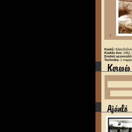
1
Kiadó:
Képzőnűvész
Kiadás éve:
1962 
Eredeti azonosító
Technika:
1 mappa