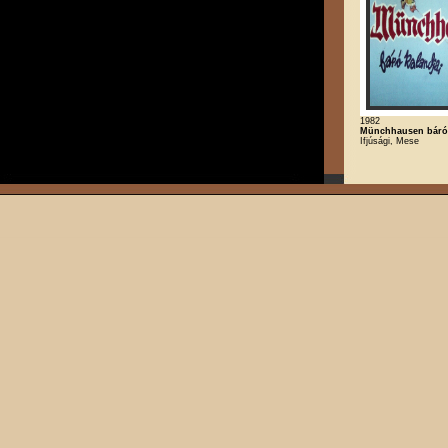
1982
Münchhausen báró 
Ifjúsági, Mese