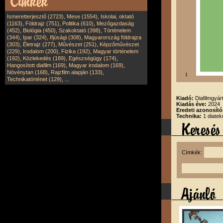
,
,
Ismeretterjesztő (2723)
Mese (1554)
Iskolai, oktató
,
,
,
(1163)
Földrajz (751)
Politika (610)
Mezőgazdaság
,
,
,
(452)
Biológia (450)
Szakoktató (398)
Történelem
,
,
,
(344)
Ipar (324)
Ifjúsági (308)
Magyarország földrajza
,
,
,
(303)
Életrajz (277)
Művészet (251)
Képzőművészet
,
,
,
(229)
Irodalom (200)
Fizika (192)
Magyar történelem
,
,
,
(192)
Közlekedés (189)
Egészségügy (174)
,
,
Hangosított diafilm (169)
Magyar irodalom (169)
,
,
Növénytan (168)
Rajzfilm alapján (133)
1
,
Technikatörténet (129)
...
Kiadó:
Diafilmgyárt
Kiadás éve:
2024
Eredeti azonosító
Technika:
1 diatek
Címkék: