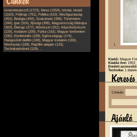
,
,
Ismeretterjesztő (2723)
Mese (1554)
Iskolai, oktató
,
,
,
(1163)
Földrajz (751)
Politika (610)
Mezőgazdaság
,
,
,
(452)
Biológia (450)
Szakoktató (398)
Történelem
,
,
,
(344)
Ipar (324)
Ifjúsági (308)
Magyarország földrajza
,
,
,
(303)
Életrajz (277)
Művészet (251)
Képzőművészet
,
,
,
(229)
Irodalom (200)
Fizika (192)
Magyar történelem
,
,
,
(192)
Közlekedés (189)
Egészségügy (174)
,
,
Hangosított diafilm (169)
Magyar irodalom (169)
,
,
Növénytan (168)
Rajzfilm alapján (133)
1
,
Technikatörténet (129)
...
Kiadó:
Magyar Fot
Kiadás éve:
1953
Eredeti azonosító
Technika:
1 diatek
Címkék: