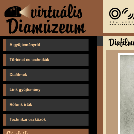
A gyűjteményről
Történet és technikák
Diafilmek
Link gyűjtemény
Rólunk írták
Technikai eszközök