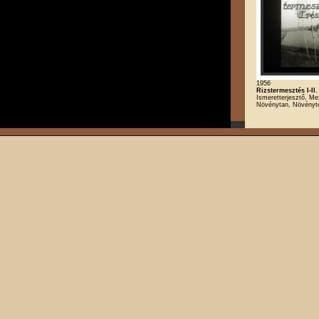
1956
Rizstermesztés I-II.
Ismeretterjesztő, M
Növénytan, Növényt