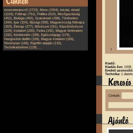
,
,
Ismeretterjesztő (2723)
Mese (1554)
Iskolai, oktató
,
,
,
(1163)
Földrajz (751)
Politika (610)
Mezőgazdaság
,
,
,
(452)
Biológia (450)
Szakoktató (398)
Történelem
,
,
,
(344)
Ipar (324)
Ifjúsági (308)
Magyarország földrajza
,
,
,
(303)
Életrajz (277)
Művészet (251)
Képzőművészet
,
,
,
(229)
Irodalom (200)
Fizika (192)
Magyar történelem
,
,
,
(192)
Közlekedés (189)
Egészségügy (174)
,
,
Hangosított diafilm (169)
Magyar irodalom (169)
,
,
Növénytan (168)
Rajzfilm alapján (133)
,
Technikatörténet (129)
...
1
Kiadó:
Kiadás éve:
1938
Eredeti azonosító
Technika:
1 diatek
Címkék: