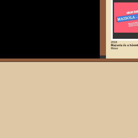
2018
Mazsola és a hóem
Mese