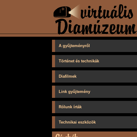
A gyűjteményről
Történet és technikák
Diafilmek
Link gyűjtemény
Rólunk írták
Technikai eszközök