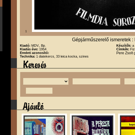
1
Gépjárműszerelő ismeretek : 
Kiadó:
MDV., Bp.
Készítők:
a
Kiadás éve:
1954
Címkék:
Fiz
Eredeti azonosító:
Pere Zsolt
Technika:
1 diatekercs, 33 leica kocka, szines