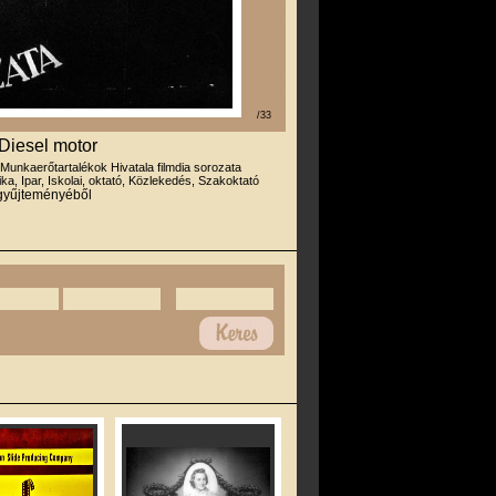
/33
Diesel motor
 Munkaerőtartalékok Hivatala filmdia sorozata
ika, Ipar, Iskolai, oktató, Közlekedés, Szakoktató
 gyűjteményéből