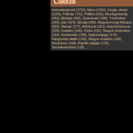
,
,
Ismeretterjesztő (2723)
Mese (1554)
Iskolai, oktató
,
,
,
(1163)
Földrajz (751)
Politika (610)
Mezőgazdaság
,
,
,
(452)
Biológia (450)
Szakoktató (398)
Történelem
,
,
,
(344)
Ipar (324)
Ifjúsági (308)
Magyarország földrajza
,
,
,
(303)
Életrajz (277)
Művészet (251)
Képzőművészet
,
,
,
(229)
Irodalom (200)
Fizika (192)
Magyar történelem
,
,
,
(192)
Közlekedés (189)
Egészségügy (174)
,
,
Hangosított diafilm (169)
Magyar irodalom (169)
,
,
Növénytan (168)
Rajzfilm alapján (133)
,
Technikatörténet (129)
...