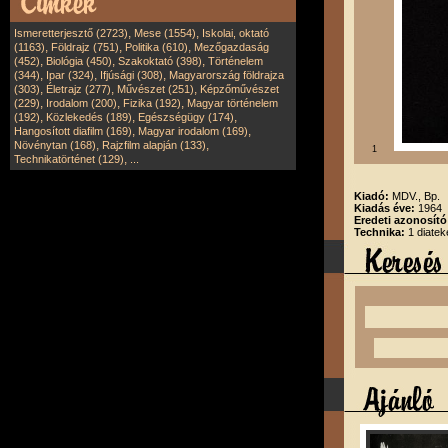
,
,
Ismeretterjesztő (2723)
Mese (1554)
Iskolai, oktató
,
,
,
(1163)
Földrajz (751)
Politika (610)
Mezőgazdaság
,
,
,
(452)
Biológia (450)
Szakoktató (398)
Történelem
,
,
,
(344)
Ipar (324)
Ifjúsági (308)
Magyarország földrajza
,
,
,
(303)
Életrajz (277)
Művészet (251)
Képzőművészet
,
,
,
(229)
Irodalom (200)
Fizika (192)
Magyar történelem
,
,
,
(192)
Közlekedés (189)
Egészségügy (174)
,
,
Hangosított diafilm (169)
Magyar irodalom (169)
,
,
Növénytan (168)
Rajzfilm alapján (133)
1
,
Technikatörténet (129)
...
Kiadó:
MDV., Bp.
Kiadás éve:
1964
Eredeti azonosít
Technika:
1 diatek