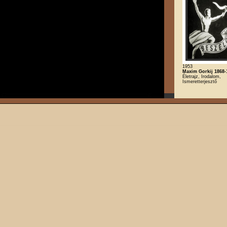
1953
Maxim Gorkij 1868-1
Életrajz, Irodalom,
Ismeretterjesztő