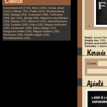
,
,
Ismeretterjesztő (2723)
Mese (1554)
Iskolai, oktató
,
,
,
(1163)
Földrajz (751)
Politika (610)
Mezőgazdaság
,
,
,
(452)
Biológia (450)
Szakoktató (398)
Történelem
,
,
,
(344)
Ipar (324)
Ifjúsági (308)
Magyarország földrajza
,
,
,
(303)
Életrajz (277)
Művészet (251)
Képzőművészet
,
,
,
(229)
Irodalom (200)
Fizika (192)
Magyar történelem
1
,
,
,
(192)
Közlekedés (189)
Egészségügy (174)
,
,
Hangosított diafilm (169)
Magyar irodalom (169)
,
,
Növénytan (168)
Rajzfilm alapján (133)
Kiadó:
Iskolai Film
,
Technikatörténet (129)
...
Kiadás éve:
1955
Eredeti azonosító
Technika:
1 diatek
Címkék: