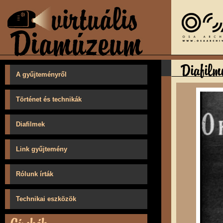
A gyűjteményről
Történet és technikák
Diafilmek
Link gyűjtemény
Rólunk írták
Technikai eszközök