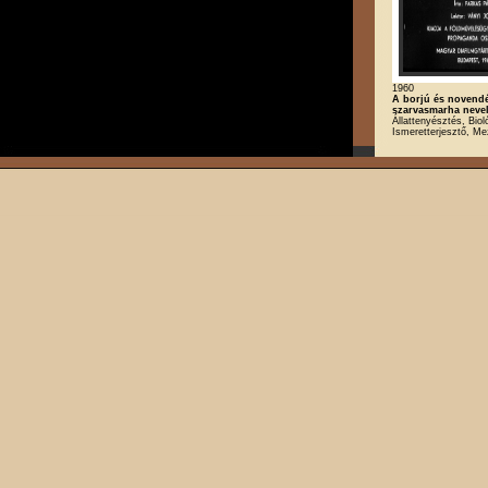
1960
A borjú és novend
szarvasmarha neve
Állattenyésztés, Biol
Ismeretterjesztő, M