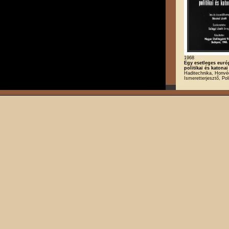
1968
Egy esetleges euró
politikai és katonai
Haditechnika, Honvé
Ismeretterjesztő, Poli