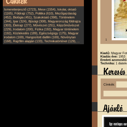
,
,
Ismeretterjesztő (2723)
Mese (1554)
Iskolai, oktató
,
,
,
(1165)
Földrajz (752)
Politika (610)
Mezőgazdaság
,
,
,
(452)
Biológia (451)
Szakoktató (398)
Történelem
,
,
,
(344)
Ipar (324)
Ifjúsági (308)
Magyarország földrajza
,
,
,
(303)
Életrajz (277)
Művészet (251)
Képzőművészet
,
,
,
(229)
Irodalom (200)
Fizika (192)
Magyar történelem
,
,
,
(192)
Közlekedés (189)
Egészségügy (175)
Magyar
,
,
irodalom (169)
Hangosított diafilm (169)
Növénytan
1
,
,
,
(168)
Rajzfilm alapján (133)
Technikatörténet (129)
...
Kiadó:
Magyar Fot
Kiadás éve:
1953
Eredeti azonosító
Technika:
1 diatek
Címkék: