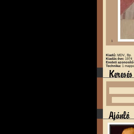
1
Kiadó:
MDV., Bp.
Kiadás éve:
1974
Eredeti azonosító
Technika:
1 mappa,