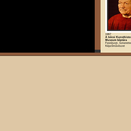
1967
A bécsi Kunsthisto
Museum képtára
Festészet, Ismerette
Képzőművészet