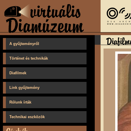
A gyűjteményről
Történet és technikák
Diafilmek
Link gyűjtemény
Rólunk írták
Technikai eszközök