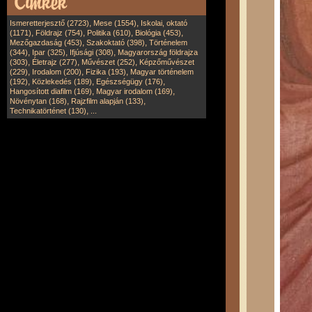
,
,
Ismeretterjesztő (2723)
Mese (1554)
Iskolai, oktató
,
,
,
,
(1171)
Földrajz (754)
Politika (610)
Biológia (453)
,
,
Mezőgazdaság (453)
Szakoktató (398)
Történelem
,
,
,
(344)
Ipar (325)
Ifjúsági (308)
Magyarország földrajza
,
,
,
(303)
Életrajz (277)
Művészet (252)
Képzőművészet
,
,
,
(229)
Irodalom (200)
Fizika (193)
Magyar történelem
,
,
,
(192)
Közlekedés (189)
Egészségügy (176)
,
,
Hangosított diafilm (169)
Magyar irodalom (169)
,
,
Növénytan (168)
Rajzfilm alapján (133)
,
Technikatörténet (130)
...