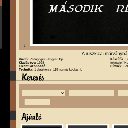
1
A ruszkicai márványbán
Kiadó:
Pedagógiai Filmgyár, Bp.
Készítők:
B
Kiadás éve:
1928
felvétele [ 
Eredeti azonosító:
Címkék:
Föl
Technika:
1 diatekercs, 118 normál kocka, ff.