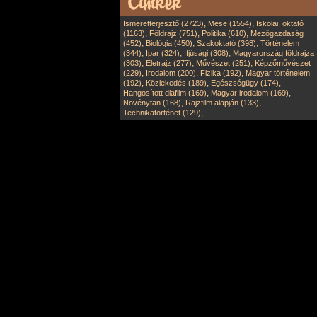
,
,
Ismeretterjesztő (2723)
Mese (1554)
Iskolai, oktató
,
,
,
(1163)
Földrajz (751)
Politika (610)
Mezőgazdaság
,
,
,
(452)
Biológia (450)
Szakoktató (398)
Történelem
,
,
,
(344)
Ipar (324)
Ifjúsági (308)
Magyarország földrajza
,
,
,
(303)
Életrajz (277)
Művészet (251)
Képzőművészet
,
,
,
(229)
Irodalom (200)
Fizika (192)
Magyar történelem
,
,
,
(192)
Közlekedés (189)
Egészségügy (174)
,
,
Hangosított diafilm (169)
Magyar irodalom (169)
,
,
Növénytan (168)
Rajzfilm alapján (133)
,
Technikatörténet (129)
...