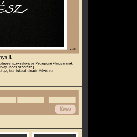
/118
ya II.
udapest székesfőváros Pedagógiai Filmgyárának
Horvay János szobrász ]
drajz, Ipar, Iskolai, oktató, Művészet