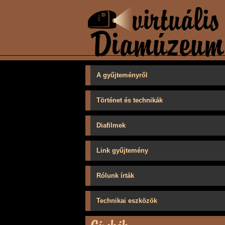
A gyűjteményről
Történet és technikák
Diafilmek
Link gyűjtemény
Rólunk írták
Technikai eszközök