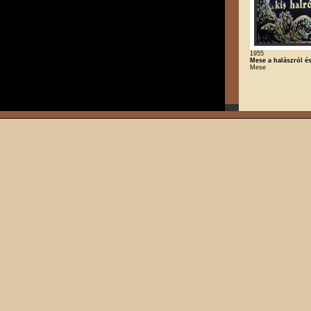
1955
Mese a halászról és
Mese