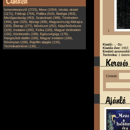
,
,
Ismeretterjesztő (2723)
Mese (1554)
Iskolai, oktató
,
,
,
,
(1171)
Földrajz (754)
Politika (610)
Biológia (453)
,
,
Mezőgazdaság (453)
Szakoktató (398)
Történelem
,
,
,
(344)
Ipar (325)
Ifjúsági (308)
Magyarország földrajza
,
,
,
(303)
Életrajz (277)
Művészet (252)
Képzőművészet
,
,
,
(229)
Irodalom (200)
Fizika (193)
Magyar történelem
1
,
,
,
(192)
Közlekedés (189)
Egészségügy (176)
,
,
Hangosított diafilm (169)
Magyar irodalom (169)
,
,
Növénytan (168)
Rajzfilm alapján (133)
Kiadó:
-, -Bp-
,
Technikatörténet (130)
...
Kiadás éve:
1963
Eredeti azonosító
Technika:
1 diatek
Címkék: