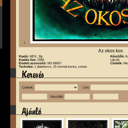
1
Az okos kos
Kiadó:
MDV., Bp.
Készítők:
K
Kiadás éve:
1989
László
Eredeti azonosító:
MS 89067
Címkék:
Me
Technika:
1 diatekercs, 25 normál kocka, szines
Címkék:
Cím:
Készítők: