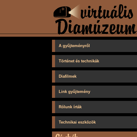
A gyűjteményről
Történet és technikák
Diafilmek
Link gyűjtemény
Rólunk írták
Technikai eszközök