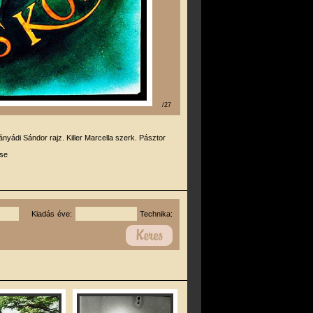
/27
ányádi Sándor rajz. Killer Marcella szerk. Pásztor
se
Kiadás éve:
Technika: