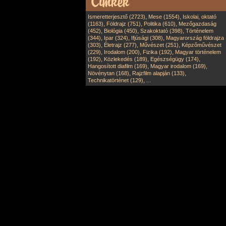
,
,
Ismeretterjesztő (2723)
Mese (1554)
Iskolai, oktató
,
,
,
(1163)
Földrajz (751)
Politika (610)
Mezőgazdaság
,
,
,
(452)
Biológia (450)
Szakoktató (398)
Történelem
,
,
,
(344)
Ipar (324)
Ifjúsági (308)
Magyarország földrajza
,
,
,
(303)
Életrajz (277)
Művészet (251)
Képzőművészet
,
,
,
(229)
Irodalom (200)
Fizika (192)
Magyar történelem
,
,
,
(192)
Közlekedés (189)
Egészségügy (174)
,
,
Hangosított diafilm (169)
Magyar irodalom (169)
,
,
Növénytan (168)
Rajzfilm alapján (133)
,
Technikatörténet (129)
...